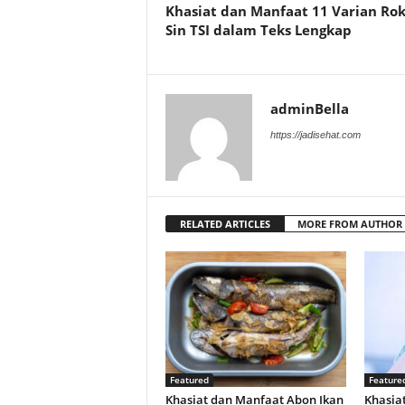
Khasiat dan Manfaat 11 Varian Ro
Sin TSI dalam Teks Lengkap
adminBella
https://jadisehat.com
RELATED ARTICLES
MORE FROM AUTHOR
Featured
Feature
Khasiat dan Manfaat Abon Ikan
Khasiat