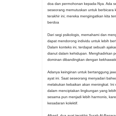
doa dan permohonan kepada-Nya. Ada seb
seseorang memutuskan untuk berbicara kep
terakhir ini; mereka mengingatkan kita te
berdoa
Dari segi psikologis, memahami dan meng
dapat mendorong individu untuk lebih ber
Dalam konteks ini, terdapat sebuah ajakan u
dianut dalam kehidupan. Menghadirkan per
dominan dibandingkan dengan kekhawatir
Adanya keinginan untuk bertanggung jaw
ayat ini. Saat seseorang menyadari bahwa
melakukan kebaikan akan meningkat. Ini 
dalam menciptakan lingkungan yang lebih
sesama pun menjadi lebih harmonis, karena
kesadaran kolektif.
Alhasil, dua ayat terakhir Surah Al-Baqa