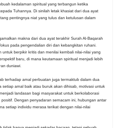
uah kedalaman spiritual yang terbangun ketika
ada Tuhannya. Di sinilah letak khasiat dari dua ayat
ntang pentingnya niat yang tulus dan ketulusan dalam
amalkan makna dari dua ayat terakhir Surah Al-Baqarah
fokus pada pengendalian diri dan kebangkitan ruhani.
ntuk berpikir kritis dan menilai kembali nilai-nilai yang
spektif baru, di mana keutamaan spiritual menjadi lebih
an duniawi.
ab terhadap amal perbuatan juga termaktub dalam dua
 setiap amal baik atau buruk akan dihisab, motivasi untuk
menjadi landasan bagi masyarakat untuk berkolaborasi
 positif. Dengan penyadaran semacam ini, hubungan antar
 setiap individu merasa terikat dengan nilai-nilai
rah tidak hanya menjadi sekadar bacaan, tetapi sebuah