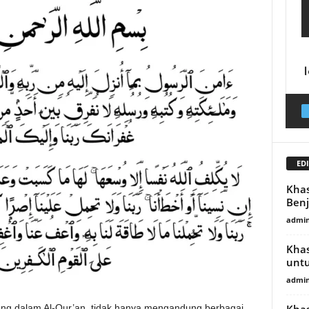
EDI
Khas
Benj
admin
Khas
untu
admin
Khas
ang dalam Al-Qur’an, tidak hanya mengandung berbagai