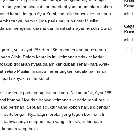
Kese
uga menyimpan khasiat dan manfaat yang mendalam dalam
admin
 yang dikenal dengan Ayat Kursi, memiliki banyak keutamaan
pembacanya, namun juga pada seluruh umat Muslim.
Cega
h dalam mengenai khasiat dan manfaat 2 ayat terakhir Surah
Kumu
admin
aqarah, yaitu ayat 285 dan 286, memberikan penekanan
pada Allah. Dalam konteks ini, keimanan tidak sekadar
cakup tindakan nyata dalam kehidupan sehari-hari. Ayat-
uat setiap Muslim mampu merenungkan kedalaman iman
 pada keyakinan tersebut.
 ini terletak pada pengukuhan iman. Dalam tafsir, Ayat 285
hati hamba-Nya dan bahwa keimanan kepada rasul-rasul-
rang beriman. Sebuah struktur yang kokoh harus dibangun
kan pertolongan-Nya bagi mereka yang teguh beriman. Ini
f; bahwasanya dengan iman yang intrinsik, kehidupan
damaian yang hakiki.