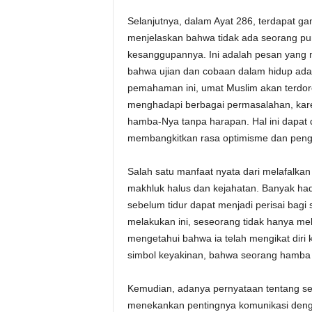
Selanjutnya, dalam Ayat 286, terdapat ga
menjelaskan bahwa tidak ada seorang pu
kesanggupannya. Ini adalah pesan yang 
bahwa ujian dan cobaan dalam hidup adala
pemahaman ini, umat Muslim akan terdoro
menghadapi berbagai permasalahan, kare
hamba-Nya tanpa harapan. Hal ini dapat di
membangkitkan rasa optimisme dan pen
Salah satu manfaat nyata dari melafalkan
makhluk halus dan kejahatan. Banyak ha
sebelum tidur dapat menjadi perisai bag
melakukan ini, seseorang tidak hanya mel
mengetahui bahwa ia telah mengikat diri 
simbol keyakinan, bahwa seorang hamba se
Kemudian, adanya pernyataan tentang ser
menekankan pentingnya komunikasi dengan