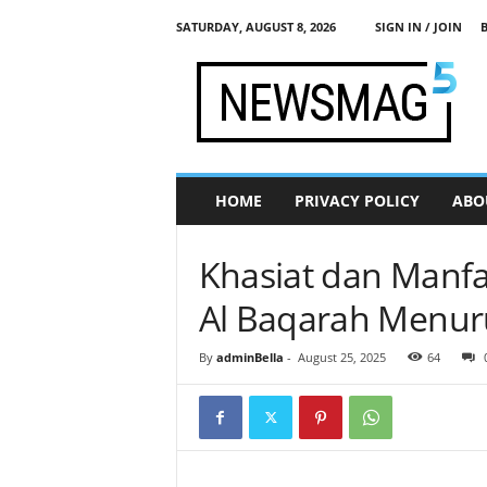
SATURDAY, AUGUST 8, 2026
SIGN IN / JOIN
j
a
d
i
s
e
h
HOME
PRIVACY POLICY
ABO
a
t
.
Khasiat dan Manfa
c
o
Al Baqarah Menurut
m
By
adminBella
-
August 25, 2025
64