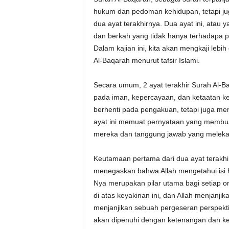
hukum dan pedoman kehidupan, tetapi j
dua ayat terakhirnya. Dua ayat ini, atau
dan berkah yang tidak hanya terhadapa 
Dalam kajian ini, kita akan mengkaji lebi
Al-Baqarah menurut tafsir Islami.
Secara umum, 2 ayat terakhir Surah Al-B
pada iman, kepercayaan, dan ketaatan ke
berhenti pada pengakuan, tetapi juga men
ayat ini memuat pernyataan yang memb
mereka dan tanggung jawab yang melekat
Keutamaan pertama dari dua ayat terakhir
menegaskan bahwa Allah mengetahui isi 
Nya merupakan pilar utama bagi setiap o
di atas keyakinan ini, dan Allah menjanji
menjanjikan sebuah pergeseran perspekti
akan dipenuhi dengan ketenangan dan ke