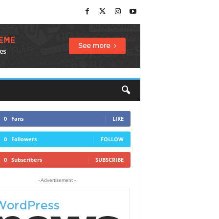
0
Fans
LIKE
0
Followers
FOLLOW
0
Subscribers
SUBSCRIBE
- Advertisement -