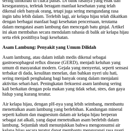
sering dinikmati di cuaca panas. Di balik rasanya yang enak dan
kesegarannya, terletak beragam manfaat kesehatan yang telah
dikenal oleh banyak orang, tetapi juga sering mengundang rasa
ingin tahu lebih dalam. Terlebih lagi, air kelapa hijau telah dikaitkan
dengan berbagai manfaat bagi kesehatan pencernaan, terutama
dalam mengatasi asam lambung dan mencegah batu ginjal. Artikel
ini akan membahas secara mendalam rahasia di balik air kelapa hijau
serta efek positifnya bagi kesehatan.
Asam Lambung: Penyakit yang Umum Dilidah
Asam lambung, atau dalam istilah medis dikenal sebagai
gastroesophageal reflux disease (GERD), menjadi keluhan yang
umum di masyarakat modern. Gejala yang menyertai, seperti sensasi
terbakar di dada, kesulitan menelan, dan bahkan nyeri ulu hati,
sering menjadi penghalang bagi banyak orang dalam menjalani
aktivitas sehari-hari. Peningkatan frekuensi asam lambung sering
kali berkaitan dengan pola makan yang tidak sehat, stres, dan gaya
hidup yang kurang teratur.
Air kelapa hijau, dengan pH-nya yang lebih seimbang, membantu
menetralkan asam lambung yang berlebihan. Kandungan mineral
seperti kalium dan magnesium dalam air kelapa hijau berperan
sebagai zat alkali, yang dapat menetralkan asam berlebih dalam
lambung. Sejumlah studi menunjukkan bahwa mengonsumsi air
kelapa hijau secara teratur dapat membantu mengurangi rasa nyeri