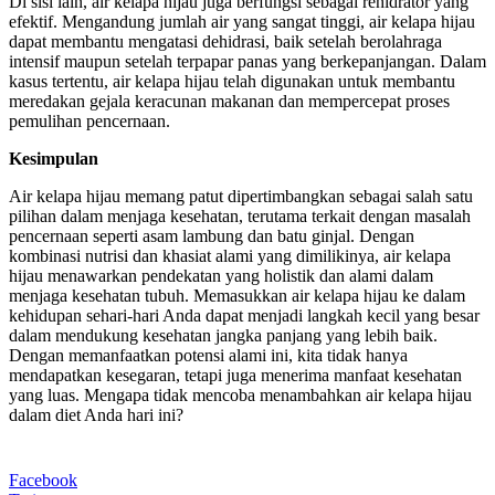
Di sisi lain, air kelapa hijau juga berfungsi sebagai rehidrator yang
efektif. Mengandung jumlah air yang sangat tinggi, air kelapa hijau
dapat membantu mengatasi dehidrasi, baik setelah berolahraga
intensif maupun setelah terpapar panas yang berkepanjangan. Dalam
kasus tertentu, air kelapa hijau telah digunakan untuk membantu
meredakan gejala keracunan makanan dan mempercepat proses
pemulihan pencernaan.
Kesimpulan
Air kelapa hijau memang patut dipertimbangkan sebagai salah satu
pilihan dalam menjaga kesehatan, terutama terkait dengan masalah
pencernaan seperti asam lambung dan batu ginjal. Dengan
kombinasi nutrisi dan khasiat alami yang dimilikinya, air kelapa
hijau menawarkan pendekatan yang holistik dan alami dalam
menjaga kesehatan tubuh. Memasukkan air kelapa hijau ke dalam
kehidupan sehari-hari Anda dapat menjadi langkah kecil yang besar
dalam mendukung kesehatan jangka panjang yang lebih baik.
Dengan memanfaatkan potensi alami ini, kita tidak hanya
mendapatkan kesegaran, tetapi juga menerima manfaat kesehatan
yang luas. Mengapa tidak mencoba menambahkan air kelapa hijau
dalam diet Anda hari ini?
Facebook