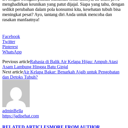
menghadirkan keunikan yang patut dijajal. Siapa yang tahu, dengan
sedikit perubahan dalam pola konsumsi kita, kesehatan tubuh bisa
meningkat pesat? Ayo, tantang diri Anda untuk mencoba dan
rasakan manfaatnya!
Facebook
Twitter
Pinterest
WhatsApp
Previous article
Rahasia di Balik Air Kelapa Hijau: Ampuh Atasi
Asam Lambung Hingga Batu Ginjal
Next article
Air Kelapa Bakar: Benarkah Ajaib untuk Pengobatan
dan Detoks Tubuh?
adminBella
https://jadisehat.com
RELATED ARTICLES
MORE FROM AUTHOR