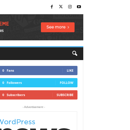
0
Fans
LIKE
0
Followers
FOLLOW
0
Subscribers
SUBSCRIBE
- Advertisement -