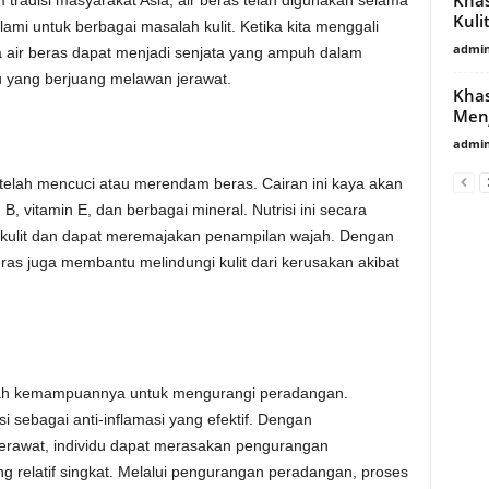
 tradisi masyarakat Asia, air beras telah digunakan selama
Kuli
ami untuk berbagai masalah kulit. Ketika kita menggali
admin
 air beras dapat menjadi senjata yang ampuh dalam
u yang berjuang melawan jerawat.
Khas
Men
admin
etelah mencuci atau merendam beras. Cairan ini kaya akan
 B, vitamin E, dan berbagai mineral. Nutrisi ini secara
an kulit dan dapat meremajakan penampilan wajah. Dengan
beras juga membantu melindungi kulit dari kerusakan akibat
alah kemampuannya untuk mengurangi peradangan.
i sebagai anti-inflamasi yang efektif. Dengan
jerawat, individu dapat merasakan pengurangan
relatif singkat. Melalui pengurangan peradangan, proses