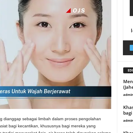
EDI
Menc
(Jah
admin
Khas
bagi
ing dianggap sebagai limbah dalam proses pengolahan
admin
siat bagi kecantikan, khususnya bagi mereka yang
Khas