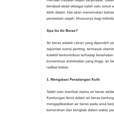
memiliki masalah wajah berjerawat. Dalam
berabad-abad sebagai salah satu solusi al
lebih dalam, kita akan menemukan bahwa
perawatan wajah, khususnya bagi individ
Apa Itu Air Beras?
Air beras adalah cairan yang diperoleh s
sejumlah nutrisi penting, termasuk vitamin
kolektif berkontribusi terhadap kesehat
konsentrasi antioksidan yang tinggi, air 
radikal bebas.
1. Mengatasi Peradangan Kulit
Salah satu manfaat utama air beras ad
Kandungan fenol dalam air beras berfungs
mengaplikasikan air beras pada area ber
kemerahan dan bengkak dalam waktu yang 