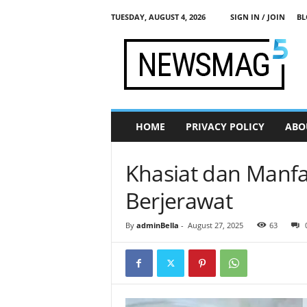
TUESDAY, AUGUST 4, 2026
SIGN IN / JOIN
BL
j
a
d
i
s
e
h
HOME
PRIVACY POLICY
ABO
a
t
.
Khasiat dan Manfa
c
o
Berjerawat
m
By
adminBella
-
August 27, 2025
63