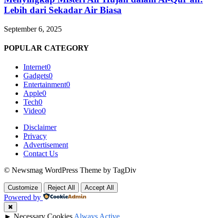
Lebih dari Sekadar Air Biasa
September 6, 2025
POPULAR CATEGORY
Internet
0
Gadgets
0
Entertainment
0
Apple
0
Tech
0
Video
0
Disclaimer
Privacy
Advertisement
Contact Us
© Newsmag WordPress Theme by TagDiv
Customize
Reject All
Accept All
Powered by
✖
►
Necessary Cookies
Always Active