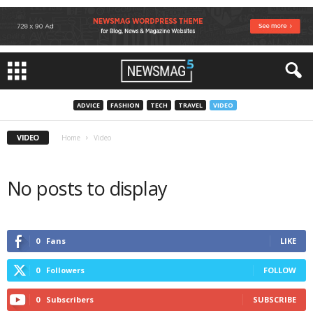
ADVICE
FASHION
TECH
TRAVEL
VIDEO
VIDEO
Home
Video
No posts to display
0
Fans
LIKE
0
Followers
FOLLOW
0
Subscribers
SUBSCRIBE