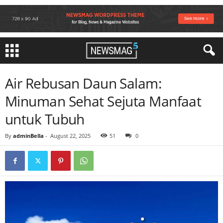
Air Rebusan Daun Salam:
Minuman Sehat Sejuta Manfaat
untuk Tubuh
By
adminBella
-
August 22, 2025
51
0