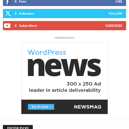
0
Fans
LIKE
0
Followers
FOLLOW
0
Subscribers
SUBSCRIBE
- Advertisement -
EDITOR PICKS