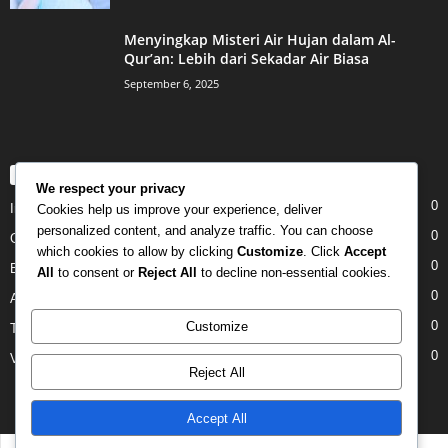
Menyingkap Misteri Air Hujan dalam Al-
Qur’an: Lebih dari Sekadar Air Biasa
September 6, 2025
POPULAR CATEGORY
We respect your privacy
0
Internet
Cookies help us improve your experience, deliver
personalized content, and analyze traffic. You can choose
0
Gadgets
which cookies to allow by clicking
Customize
. Click
Accept
0
Entertainment
All
to consent or
Reject All
to decline non-essential cookies.
0
Apple
0
Customize
Tech
0
Video
Reject All
Accept All