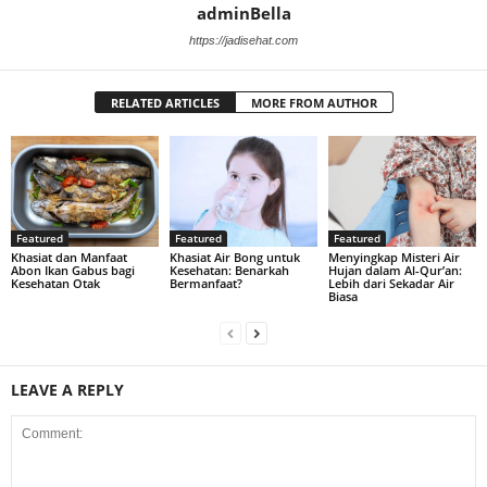
adminBella
https://jadisehat.com
RELATED ARTICLES
MORE FROM AUTHOR
Featured
Featured
Featured
Khasiat dan Manfaat
Khasiat Air Bong untuk
Menyingkap Misteri Air
Abon Ikan Gabus bagi
Kesehatan: Benarkah
Hujan dalam Al-Qur’an:
Kesehatan Otak
Bermanfaat?
Lebih dari Sekadar Air
Biasa
LEAVE A REPLY