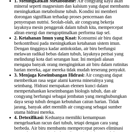
1. Meningkatkan Metabolisme:
Air congyang kaya akan
mineral seperti magnesium dan kalsium yang dapat membantu
meningkatkan metabolisme tubuh. Kondisi ini memberi
dorongan signifikan terhadap proses pencernaan dan
penyerapan nutrisi. Seolah-olah, air congyang bekerja
layaknya mesin penggerak dalam tubuh kita, mempercepat
aliran energi dan mengoptimalkan performa tiap sel.
2. Ketahanan Imun yang Kuat:
Konsumsi air biru dapat
berkontribusi pada meningkatkan ketahanan sistem imun.
Dengan tingginya kadar antioksidan, air biru berfungsi
melawan radikal bebas dalam tubuh, layaknya perisai yang
melindungi kota dari serangan luar. Ini menjadi alasan
mengapa banyak orang menginginkan air biru dalam rutinitas
harian mereka, agar mereka tidak mudah terserang penyakit.
3. Menjaga Keseimbangan Hidrasi:
Air congyang dapat
memberikan rasa segar alami karena mineralnya yang
seimbang. Hidrasi merupakan elemen kunci dalam
mempertahankan keseimbangan biologis tubuh, dan air
congyang berfungsi sebagai jembatan yang menghubungkan
daya serap tubuh dengan kebutuhan cairan harian. Tidak
jarang, banyak atlet memilih air congyang sebagai sumber
utama hidrasi mereka.
4. Detoxifikasi:
Keduanya memiliki kemampuan
mengeluarkan racun dari tubuh, tetapi dengan cara yang
berbeda. Air biru membantu mempercepat proses eliminasi