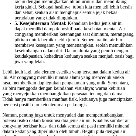
racun dengan meningkatkan aliran urinuri dan mendukung
kerja ginjal. Sebagai hasilnya, tubuh kita menjadi lebih bersih
dan sehat, seakan alam menghapus semua jejak bekas
peradaban yang tidak diinginkan.
5. Kesejahteraan Mental:
Kehadiran kedua jenis air ini
dapat memiliki dampak positif pada kesehatan mental. Air
congyang memberikan ketenangan saat diminum, merangsang
pikiran untuk berpikir lebih jernih. Sementara itu, air biru
membawa kesegaran yang menenangkan, seolah memulihkan
keseimbangan dalam diri. Dalam dunia yang penuh dengan
ketidakpastian, kehadiran keduanya seakan menjadi oasis bagi
jiwa yang lelah.
Lebih jauh lagi, ada elemen estetika yang tersemat dalam kedua air
ini. Air congyang memiliki nuansa alami yang menceduk aneka
rasa, memberikan tiap tegukan pengalaman yang unik. Sementara,
air biru menggoda dengan keindahan visualnya; warna kebiruan
yang menyejukkan membangkitkan perasaan tenang dan damai.
Tidak hanya memberikan manfaat fisik, keduanya juga menciptakan
persepsi positif dan ketenteraman psikologis.
Namun, penting juga untuk menyadari dan mempertimbangkan
potensi risiko dalam konsumsi dua jenis air ini. Kualitas sumber air
congyang berkisar luas, dan tidak semua air pasti memiliki mineral
dalam kadar yang diperlukan oleh tubuh. Begitu pula dengan air