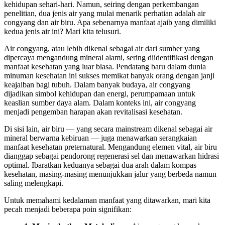
kehidupan sehari-hari. Namun, seiring dengan perkembangan
penelitian, dua jenis air yang mulai menarik perhatian adalah air
congyang dan air biru. Apa sebenarnya manfaat ajaib yang dimiliki
kedua jenis air ini? Mari kita telusuri.
Air congyang, atau lebih dikenal sebagai air dari sumber yang
dipercaya mengandung mineral alami, sering diidentifikasi dengan
manfaat kesehatan yang luar biasa. Pendatang baru dalam dunia
minuman kesehatan ini sukses memikat banyak orang dengan janji
keajaiban bagi tubuh. Dalam banyak budaya, air congyang
dijadikan simbol kehidupan dan energi, perumpamaan untuk
keaslian sumber daya alam. Dalam konteks ini, air congyang
menjadi pengemban harapan akan revitalisasi kesehatan.
Di sisi lain, air biru — yang secara mainstream dikenal sebagai air
mineral berwarna kebiruan — juga menawarkan serangkaian
manfaat kesehatan preternatural. Mengandung elemen vital, air biru
dianggap sebagai pendorong regenerasi sel dan menawarkan hidrasi
optimal. Ibaratkan keduanya sebagai dua arah dalam kompas
kesehatan, masing-masing menunjukkan jalur yang berbeda namun
saling melengkapi.
Untuk memahami kedalaman manfaat yang ditawarkan, mari kita
pecah menjadi beberapa poin signifikan: