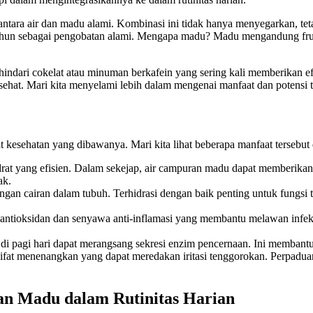
ntara air dan madu alami. Kombinasi ini tidak hanya menyegarkan, t
 tahun sebagai pengobatan alami. Mengapa madu? Madu mengandung fruk
hindari cokelat atau minuman berkafein yang sering kali memberikan 
ehat. Mari kita menyelami lebih dalam mengenai manfaat dan potensi 
 kesehatan yang dibawanya. Mari kita lihat beberapa manfaat tersebut 
at yang efisien. Dalam sekejap, air campuran madu dapat memberikan 
ak.
 cairan dalam tubuh. Terhidrasi dengan baik penting untuk fungsi tu
tioksidan dan senyawa anti-inflamasi yang membantu melawan infek
 pagi hari dapat merangsang sekresi enzim pencernaan. Ini membantu
fat menenangkan yang dapat meredakan iritasi tenggorokan. Perpaduan 
an Madu dalam Rutinitas Harian