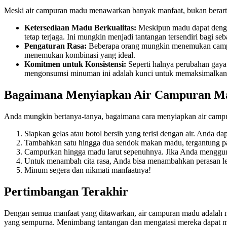
Meski air campuran madu menawarkan banyak manfaat, bukan berarti
Ketersediaan Madu Berkualitas:
Meskipun madu dapat dengan
tetap terjaga. Ini mungkin menjadi tantangan tersendiri bagi se
Pengaturan Rasa:
Beberapa orang mungkin menemukan campuran
menemukan kombinasi yang ideal.
Komitmen untuk Konsistensi:
Seperti halnya perubahan gaya
mengonsumsi minuman ini adalah kunci untuk memaksimalkan
Bagaimana Menyiapkan Air Campuran M
Anda mungkin bertanya-tanya, bagaimana cara menyiapkan air campu
Siapkan gelas atau botol bersih yang terisi dengan air. Anda da
Tambahkan satu hingga dua sendok makan madu, tergantung pa
Campurkan hingga madu larut sepenuhnya. Jika Anda menggunak
Untuk menambah cita rasa, Anda bisa menambahkan perasan le
Minum segera dan nikmati manfaatnya!
Pertimbangan Terakhir
Dengan semua manfaat yang ditawarkan, air campuran madu adalah mi
yang sempurna. Menimbang tantangan dan mengatasi mereka dapat m