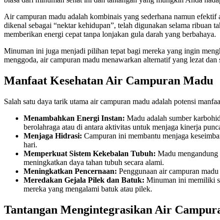
Air campuran madu adalah kombinais yang sederhana namun efektif a
dikenal sebagai “nektar kehidupan”, telah digunakan selama ribuan
memberikan energi cepat tanpa lonjakan gula darah yang berbahaya.
Minuman ini juga menjadi pilihan tepat bagi mereka yang ingin meng
menggoda, air campuran madu menawarkan alternatif yang lezat dan s
Manfaat Kesehatan Air Campuran Madu
Salah satu daya tarik utama air campuran madu adalah potensi manfaat
Menambahkan Energi Instan:
Madu adalah sumber karbohidr
berolahraga atau di antara aktivitas untuk menjaga kinerja punc
Menjaga Hidrasi:
Campuran ini membantu menjaga keseimbangan
hari.
Memperkuat Sistem Kekebalan Tubuh:
Madu mengandung an
meningkatkan daya tahan tubuh secara alami.
Meningkatkan Pencernaan:
Penggunaan air campuran madu di
Meredakan Gejala Pilek dan Batuk:
Minuman ini memiliki si
mereka yang mengalami batuk atau pilek.
Tantangan Mengintegrasikan Air Campur