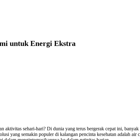
i untuk Energi Ekstra
 aktivitas sehari-hari? Di dunia yang terus bergerak cepat ini, banya
olusi yang semakin populer di kalangan pencinta kesehatan adalah air 
i dalam mengintegrasikannya ke dalam rutinitas harian.