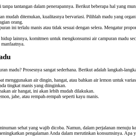
 tanpa tantangan dalam penerapannya. Berikut beberapa hal yang mun
 mudah ditemukan, kualitasnya bervariasi. Pilihlah madu yang organi
bagian orang.
 ini terlalu manis atau tidak sesuai dengan selera. Mengatur propors
 hidup lainnya, komitmen untuk mengkonsumsi air campuran madu secar
 manfaatnya.
adu
ran madu? Prosesnya sangat sederhana. Berikut adalah langkah-langk
pat menggunakan air dingin, hangat, atau bahkan air lemon untuk variasi
da tingkat manis yang diinginkan.
an air hangat, ini akan lebih mudah dilakukan.
mon, jahe, atau rempah-rempah seperti kayu manis.
numan sehat yang wajib dicoba. Namun, dalam perjalanan menuju keseh
eningkatkan pengalaman Anda dalam merutinkan konsumsinya. Apa yang