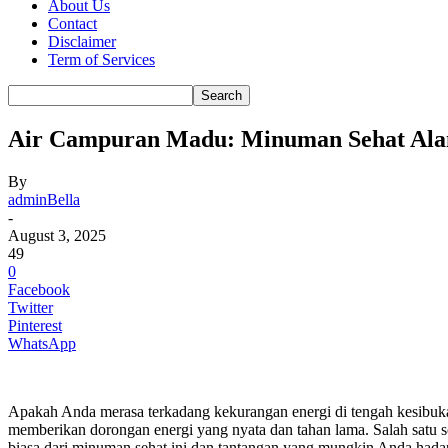
About Us
Contact
Disclaimer
Term of Services
Air Campuran Madu: Minuman Sehat Alam
By
adminBella
-
August 3, 2025
49
0
Facebook
Twitter
Pinterest
WhatsApp
Apakah Anda merasa terkadang kekurangan energi di tengah kesibukan
memberikan dorongan energi yang nyata dan tahan lama. Salah satu s
biasa dari minuman sehat ini dan tantangan yang mungkin Anda hadap