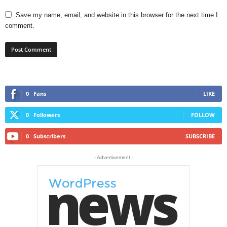
Save my name, email, and website in this browser for the next time I
comment.
0
Fans
LIKE
0
Followers
FOLLOW
0
Subscribers
SUBSCRIBE
- Advertisement -