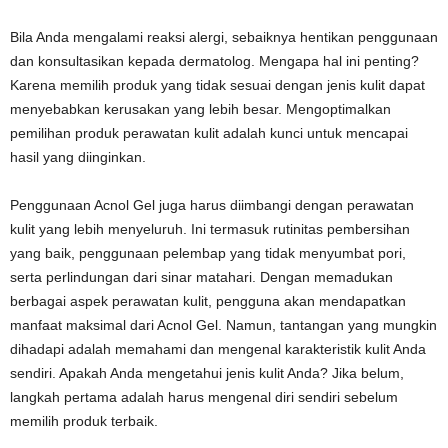
Bila Anda mengalami reaksi alergi, sebaiknya hentikan penggunaan
dan konsultasikan kepada dermatolog. Mengapa hal ini penting?
Karena memilih produk yang tidak sesuai dengan jenis kulit dapat
menyebabkan kerusakan yang lebih besar. Mengoptimalkan
pemilihan produk perawatan kulit adalah kunci untuk mencapai
hasil yang diinginkan.
Penggunaan Acnol Gel juga harus diimbangi dengan perawatan
kulit yang lebih menyeluruh. Ini termasuk rutinitas pembersihan
yang baik, penggunaan pelembap yang tidak menyumbat pori,
serta perlindungan dari sinar matahari. Dengan memadukan
berbagai aspek perawatan kulit, pengguna akan mendapatkan
manfaat maksimal dari Acnol Gel. Namun, tantangan yang mungkin
dihadapi adalah memahami dan mengenal karakteristik kulit Anda
sendiri. Apakah Anda mengetahui jenis kulit Anda? Jika belum,
langkah pertama adalah harus mengenal diri sendiri sebelum
memilih produk terbaik.