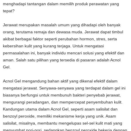
menghadapi tantangan dalam memilih produk perawatan yang
tepat?
Jerawat merupakan masalah umum yang dihadapi oleh banyak
orang, terutama remaja dan dewasa muda. Jerawat dapat timbul
akibat berbagai faktor seperti perubahan hormon, stres, serta
kebersihan kulit yang kurang terjaga. Untuk mengatasi
permasalahan ini, banyak individu mencari solusi yang efektif dan
aman. Salah satu pilihan yang tersedia di pasaran adalah Acnol
Gel.
Acnol Gel mengandung bahan aktif yang dikenal efektif dalam
mengatasi jerawat. Senyawa-senyawa yang terdapat dalam gel ini
biasanya berfungsi untuk membunuh bakteri penyebab jerawat,
mengurangi peradangan, dan mempercepat penyembuhan kulit.
Kandungan utama dalam Acnol Gel, seperti asam salisilat dan
benzoyl peroxide, memiliki mekanisme kerja yang unik. Asam
salisilat, misalnya, membantu mengelupas sel-sel kulit mati yang
menyumbat pori-pori, sedangkan benzoyl peroxide bekerja dengan