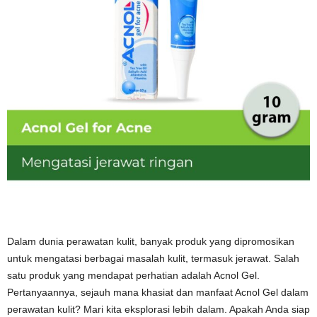
Dalam dunia perawatan kulit, banyak produk yang dipromosikan
untuk mengatasi berbagai masalah kulit, termasuk jerawat. Salah
satu produk yang mendapat perhatian adalah Acnol Gel.
Pertanyaannya, sejauh mana khasiat dan manfaat Acnol Gel dalam
perawatan kulit? Mari kita eksplorasi lebih dalam. Apakah Anda siap