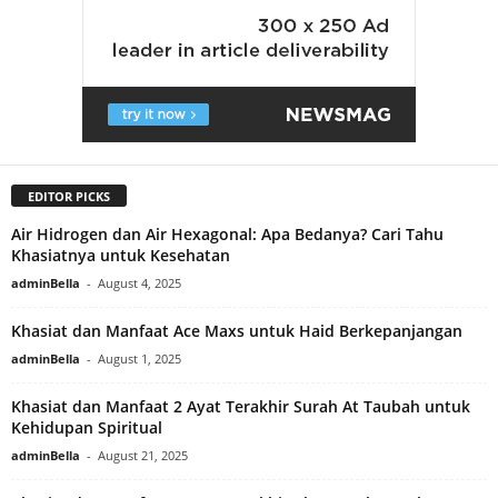
EDITOR PICKS
Air Hidrogen dan Air Hexagonal: Apa Bedanya? Cari Tahu
Khasiatnya untuk Kesehatan
adminBella
-
August 4, 2025
Khasiat dan Manfaat Ace Maxs untuk Haid Berkepanjangan
adminBella
-
August 1, 2025
Khasiat dan Manfaat 2 Ayat Terakhir Surah At Taubah untuk
Kehidupan Spiritual
adminBella
-
August 21, 2025