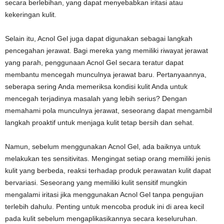
secara berlebihan, yang dapat menyebabkan iritasi atau
kekeringan kulit.
Selain itu, Acnol Gel juga dapat digunakan sebagai langkah
pencegahan jerawat. Bagi mereka yang memiliki riwayat jerawat
yang parah, penggunaan Acnol Gel secara teratur dapat
membantu mencegah munculnya jerawat baru. Pertanyaannya,
seberapa sering Anda memeriksa kondisi kulit Anda untuk
mencegah terjadinya masalah yang lebih serius? Dengan
memahami pola munculnya jerawat, seseorang dapat mengambil
langkah proaktif untuk menjaga kulit tetap bersih dan sehat.
Namun, sebelum menggunakan Acnol Gel, ada baiknya untuk
melakukan tes sensitivitas. Mengingat setiap orang memiliki jenis
kulit yang berbeda, reaksi terhadap produk perawatan kulit dapat
bervariasi. Seseorang yang memiliki kulit sensitif mungkin
mengalami iritasi jika menggunakan Acnol Gel tanpa pengujian
terlebih dahulu. Penting untuk mencoba produk ini di area kecil
pada kulit sebelum mengaplikasikannya secara keseluruhan.