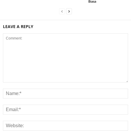
Biasa
LEAVE A REPLY