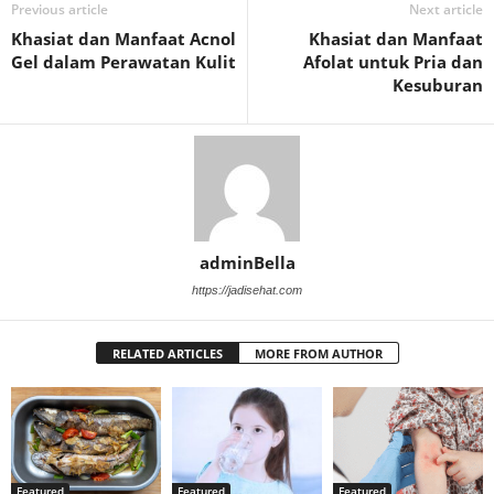
Previous article
Next article
Khasiat dan Manfaat Acnol
Khasiat dan Manfaat
Gel dalam Perawatan Kulit
Afolat untuk Pria dan
Kesuburan
adminBella
https://jadisehat.com
RELATED ARTICLES
MORE FROM AUTHOR
Featured
Featured
Featured