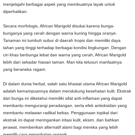
menjelajahi berbagai aspek yang membuatnya layak untuk
diperhatikan.
Secara morfologis, African Marigold disukai karena bunga-
bunganya yang cerah dengan warna kuning hingga oranye.
Tanaman ini tumbuh subur di daerah tropis dan memiliki daya
tahan yang tinggi terhadap berbagai kondisi lingkungan. Dengan
ciri khas berbunga lebat dan warna yang cerah, African Marigold
lebih dari sekadar hiasan taman. Mari kita telusuri manfaatnya
yang beraneka ragam.
Di dalam dunia herbal, salah satu khasiat utama African Marigold
adalah kemampuannya dalam mendukung kesehatan kulit. Ekstrak
dari bunga ini diketahui memiliki sifat anti-inflamasi yang dapat
membantu mengurangi peradangan, serta efek antioksidan yang
membantu melawan radikal bebas. Penggunaan topikal dari
ekstrak ini dapat meringankan iritasi kulit, eksim, dan bahkan
jerawat, memberikan alternatif alami bagi mereka yang lebih
memilih cara pengobatan organik.