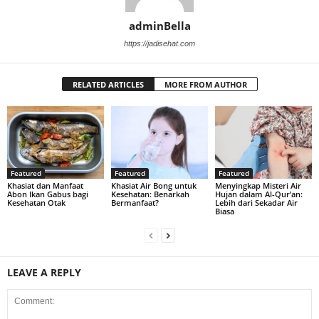
adminBella
https://jadisehat.com
RELATED ARTICLES
MORE FROM AUTHOR
Featured
Featured
Featured
Khasiat dan Manfaat
Khasiat Air Bong untuk
Menyingkap Misteri Air
Abon Ikan Gabus bagi
Kesehatan: Benarkah
Hujan dalam Al-Qur’an:
Kesehatan Otak
Bermanfaat?
Lebih dari Sekadar Air
Biasa
LEAVE A REPLY