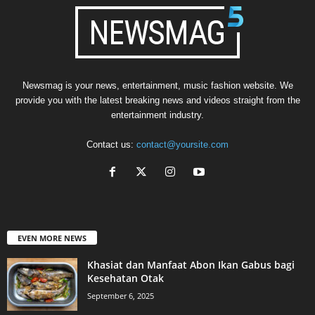
Newsmag is your news, entertainment, music fashion website. We
provide you with the latest breaking news and videos straight from the
entertainment industry.
Contact us:
contact@yoursite.com
EVEN MORE NEWS
Khasiat dan Manfaat Abon Ikan Gabus bagi
Kesehatan Otak
September 6, 2025