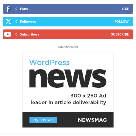
0
Fans
LIKE
0
Followers
FOLLOW
0
Subscribers
SUBSCRIBE
- Advertisement -