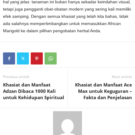
hal yang jelas: tanaman ini bukan hanya sekadar keindahan visual,
tetapi juga pengganti obat-obatan modern yang sering kali memiliki
efek samping. Dengan semua khasiat yang telah kita bahas, tidak
ada salahnya mempertimbangkan untuk memasukkan African
Marigold ke dalam pilihan pengobatan herbal Anda.
Previous article
Next article
Khasiat dan Manfaat
Khasiat dan Manfaat Ace
Adzan Dibaca 1000 Kali
Max untuk Keguguran –
untuk Kehidupan Spiritual
Fakta dan Penjelasan