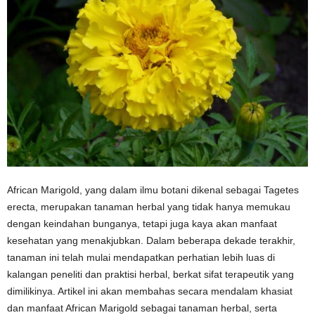
African Marigold, yang dalam ilmu botani dikenal sebagai Tagetes
erecta, merupakan tanaman herbal yang tidak hanya memukau
dengan keindahan bunganya, tetapi juga kaya akan manfaat
kesehatan yang menakjubkan. Dalam beberapa dekade terakhir,
tanaman ini telah mulai mendapatkan perhatian lebih luas di
kalangan peneliti dan praktisi herbal, berkat sifat terapeutik yang
dimilikinya. Artikel ini akan membahas secara mendalam khasiat
dan manfaat African Marigold sebagai tanaman herbal, serta