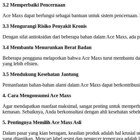
3.2 Memperbaiki Pencernaan
Ace Maxs dapat berfungsi sebagai bantuan untuk sistem pencernaan.
3.3 Mengurangi Risiko Penyakit Kronis
Dengan sifat antioksidan dari beberapa bahan dalam Ace Maxs, ada pot
3.4 Membantu Menurunkan Berat Badan
Beberapa pengguna melaporkan bahwa Ace Maxs turut membantu dalam
yang lebih efisien.
3.5 Mendukung Kesehatan Jantung
Pemanfaatan bahan-bahan alami dalam Ace Maxs dapat berkontribusi pa
4. Cara Mengonsumsi Ace Maxs
Agar mendapatkan manfaat maksimal, sangat penting untuk memperhati
kemasan. Sebaiknya, Anda berkonsultasi dengan ahli kesehatan sebe
5. Pentingnya Memilih Ace Maxs Asli
Dalam pasar yang kian beragam, keaslian produk adalah hal krusia
yang dijanjikan. Mencari label resmi dan pengecer terpercaya adalah