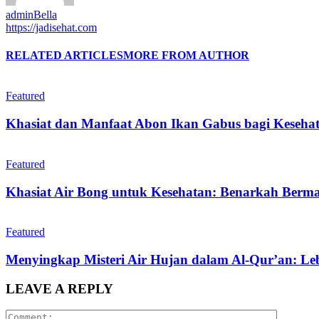
adminBella
https://jadisehat.com
RELATED ARTICLES
MORE FROM AUTHOR
Featured
Khasiat dan Manfaat Abon Ikan Gabus bagi Keseha
Featured
Khasiat Air Bong untuk Kesehatan: Benarkah Berm
Featured
Menyingkap Misteri Air Hujan dalam Al-Qur’an: Leb
LEAVE A REPLY