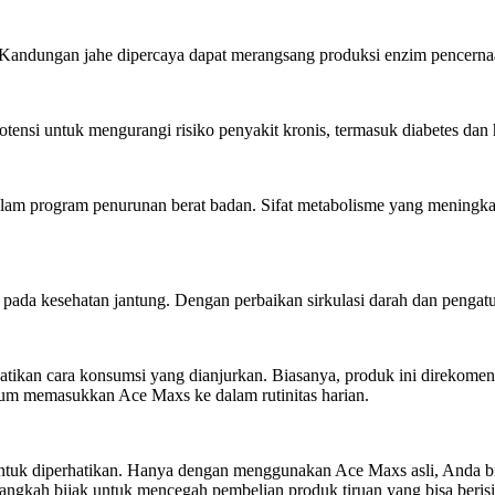
 Kandungan jahe dipercaya dapat merangsang produksi enzim pencerna
ensi untuk mengurangi risiko penyakit kronis, termasuk diabetes dan h
 program penurunan berat badan. Sifat metabolisme yang meningkat a
da kesehatan jantung. Dengan perbaikan sirkulasi darah dan pengaturan
kan cara konsumsi yang dianjurkan. Biasanya, produk ini direkomenda
lum memasukkan Ace Maxs ke dalam rutinitas harian.
l untuk diperhatikan. Hanya dengan menggunakan Ace Maxs asli, Anda
 langkah bijak untuk mencegah pembelian produk tiruan yang bisa beris