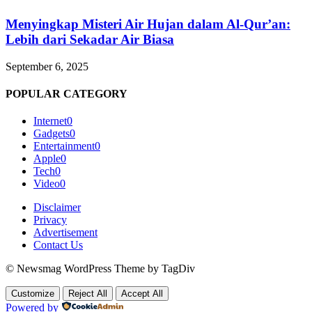
Menyingkap Misteri Air Hujan dalam Al-Qur’an:
Lebih dari Sekadar Air Biasa
September 6, 2025
POPULAR CATEGORY
Internet
0
Gadgets
0
Entertainment
0
Apple
0
Tech
0
Video
0
Disclaimer
Privacy
Advertisement
Contact Us
© Newsmag WordPress Theme by TagDiv
Customize
Reject All
Accept All
Powered by