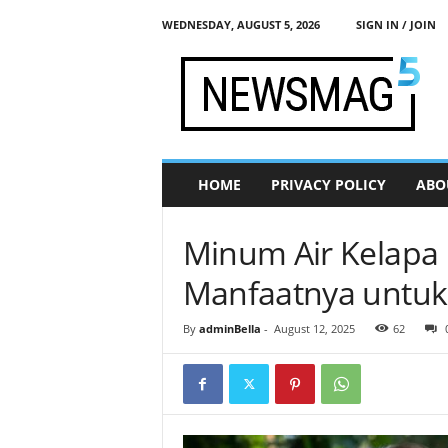
WEDNESDAY, AUGUST 5, 2026
SIGN IN / JOIN
j
a
d
i
s
e
h
HOME
PRIVACY POLICY
ABO
a
t
.
Minum Air Kelapa 
c
o
Manfaatnya untuk
m
By
adminBella
-
August 12, 2025
62