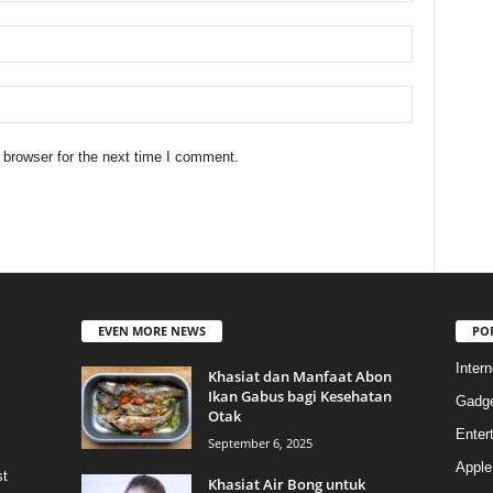
 browser for the next time I comment.
EVEN MORE NEWS
PO
Intern
Khasiat dan Manfaat Abon
Ikan Gabus bagi Kesehatan
Gadg
Otak
Enter
September 6, 2025
Apple
st
Khasiat Air Bong untuk