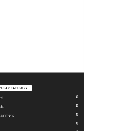
PULAR CATEGORY
0
et
0
ets
0
tainment
0