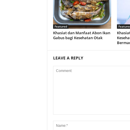
Featured
Feature
Khasiat dan Manfaat Abon Ikan
Khasiat
Gabus bagi Kesehatan Otak
Keseha
Berman
LEAVE A REPLY