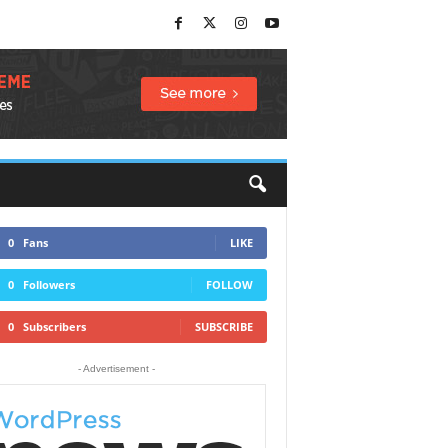
0
Fans
LIKE
0
Followers
FOLLOW
0
Subscribers
SUBSCRIBE
- Advertisement -