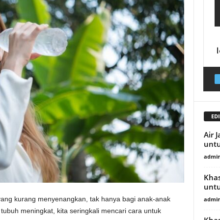
EDI
Air 
untu
admin
Khas
untu
yang kurang menyenangkan, tak hanya bagi anak-anak
admin
tubuh meningkat, kita seringkali mencari cara untuk
Khas