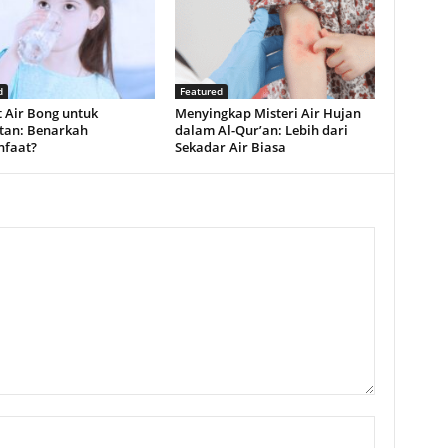
d
Featured
 Air Bong untuk
Menyingkap Misteri Air Hujan
tan: Benarkah
dalam Al-Qur’an: Lebih dari
faat?
Sekadar Air Biasa