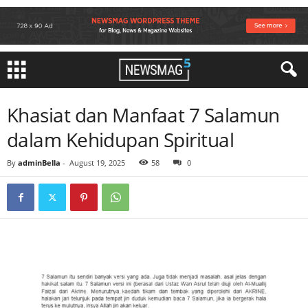
Khasiat dan Manfaat 7 Salamun
dalam Kehidupan Spiritual
By
adminBella
-
August 19, 2025
58
0