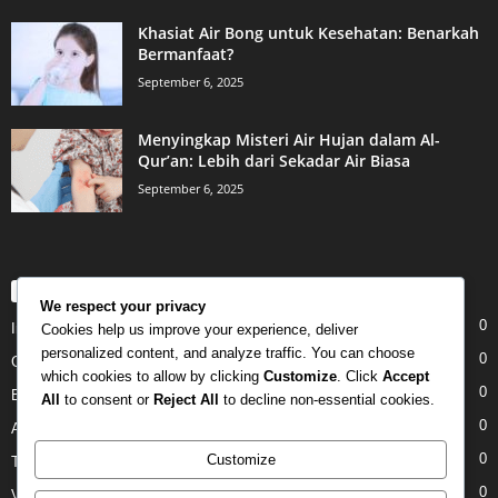
Khasiat Air Bong untuk Kesehatan: Benarkah
Bermanfaat?
September 6, 2025
Menyingkap Misteri Air Hujan dalam Al-
Qur’an: Lebih dari Sekadar Air Biasa
September 6, 2025
POPULAR CATEGORY
We respect your privacy
0
Internet
Cookies help us improve your experience, deliver
personalized content, and analyze traffic. You can choose
0
Gadgets
which cookies to allow by clicking
Customize
. Click
Accept
0
Entertainment
All
to consent or
Reject All
to decline non-essential cookies.
0
Apple
0
Customize
Tech
0
Video