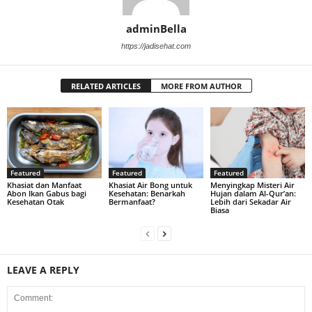
adminBella
https://jadisehat.com
RELATED ARTICLES
MORE FROM AUTHOR
Featured
Featured
Featured
Khasiat dan Manfaat
Khasiat Air Bong untuk
Menyingkap Misteri Air
Abon Ikan Gabus bagi
Kesehatan: Benarkah
Hujan dalam Al-Qur’an:
Kesehatan Otak
Bermanfaat?
Lebih dari Sekadar Air
Biasa
LEAVE A REPLY