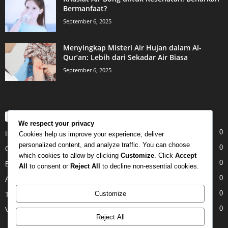
Bermanfaat?
September 6, 2025
Menyingkap Misteri Air Hujan dalam Al-
Qur’an: Lebih dari Sekadar Air Biasa
September 6, 2025
POPULAR CATEGORY
We respect your privacy
0
Internet
Cookies help us improve your experience, deliver
personalized content, and analyze traffic. You can choose
0
Gadgets
which cookies to allow by clicking
Customize
. Click
Accept
0
Entertainment
All
to consent or
Reject All
to decline non-essential cookies.
0
Apple
0
Customize
Tech
0
Video
Reject All