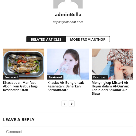
adminBella
https://jadisehat.com
RELATED ARTICLES
MORE FROM AUTHOR
Featured
Featured
Featured
Khasiat dan Manfaat
Khasiat Air Bong untuk
Menyingkap Misteri Air
Abon Ikan Gabus bagi
Kesehatan: Benarkah
Hujan dalam Al-Qur’an:
Kesehatan Otak
Bermanfaat?
Lebih dari Sekadar Air
Biasa
LEAVE A REPLY