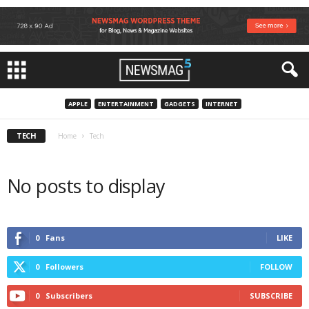
APPLE
ENTERTAINMENT
GADGETS
INTERNET
TECH
Home
Tech
No posts to display
0
Fans
LIKE
0
Followers
FOLLOW
0
Subscribers
SUBSCRIBE