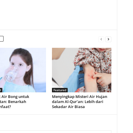
d
Featured
 Air Bong untuk
Menyingkap Misteri Air Hujan
tan: Benarkah
dalam Al-Qur’an: Lebih dari
faat?
Sekadar Air Biasa