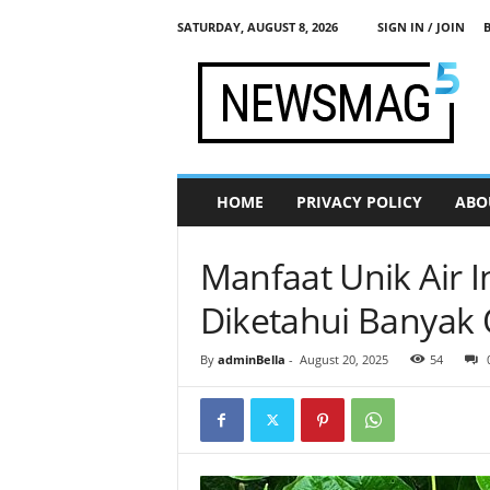
SATURDAY, AUGUST 8, 2026
SIGN IN / JOIN
j
a
d
i
s
e
h
HOME
PRIVACY POLICY
ABO
a
t
.
Manfaat Unik Air 
c
o
Diketahui Banyak
m
By
adminBella
-
August 20, 2025
54