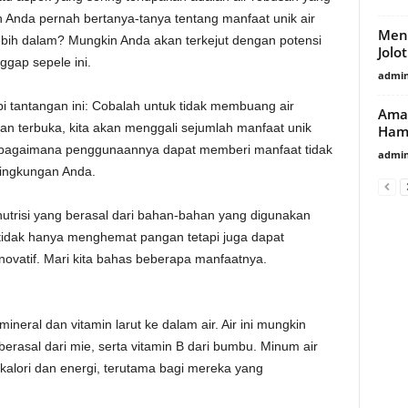
 Anda pernah bertanya-tanya tentang manfaat unik air
Meng
lebih dalam? Mungkin Anda akan terkejut dengan potensi
Jolo
gap sepele ini.
admin
pi tantangan ini: Cobalah untuk tidak membuang air
Aman
an terbuka, kita akan menggali sejumlah manfaat unik
Hami
a bagaimana penggunaannya dapat memberi manfaat tidak
admin
lingkungan Anda.
trisi yang berasal dari bahan-bahan yang digunakan
i tidak hanya menghemat pangan tetapi juga dapat
novatif. Mari kita bahas beberapa manfaatnya.
eral dan vitamin larut ke dalam air. Air ini mungkin
rasal dari mie, serta vitamin B dari bumbu. Minum air
alori dan energi, terutama bagi mereka yang