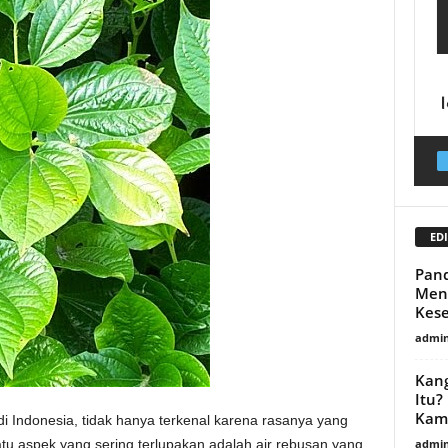
EDI
Pand
Meng
Kes
admin
Kang
Itu?
Kam
di Indonesia, tidak hanya terkenal karena rasanya yang
admin
atu aspek yang sering terlupakan adalah air rebusan yang