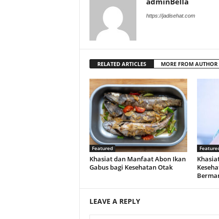
adminBella
https://jadisehat.com
RELATED ARTICLES
MORE FROM AUTHOR
Featured
Feature
Khasiat dan Manfaat Abon Ikan
Khasiat
Gabus bagi Kesehatan Otak
Keseha
Berman
LEAVE A REPLY