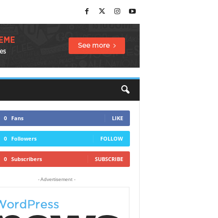
0
Fans
LIKE
0
Followers
FOLLOW
0
Subscribers
SUBSCRIBE
- Advertisement -