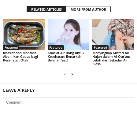
RELATED ARTICLES
MORE FROM AUTHOR
Featured
Featured
Featured
Khasiat dan Manfaat
Khasiat Air Bong untuk
Menyingkap Misteri Air
Abon Ikan Gabus bagi
Kesehatan: Benarkah
Hujan dalam Al-Qur’an:
Kesehatan Otak
Bermanfaat?
Lebih dari Sekadar Air
Biasa
LEAVE A REPLY