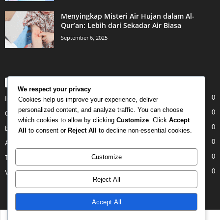
Menyingkap Misteri Air Hujan dalam Al-
Qur’an: Lebih dari Sekadar Air Biasa
September 6, 2025
POPULAR CATEGORY
We respect your privacy
0
Internet
Cookies help us improve your experience, deliver
personalized content, and analyze traffic. You can choose
0
Gadgets
which cookies to allow by clicking
Customize
. Click
Accept
0
Entertainment
All
to consent or
Reject All
to decline non-essential cookies.
0
Apple
0
Customize
Tech
0
Video
Reject All
Accept All