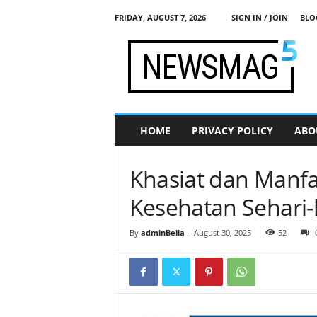
FRIDAY, AUGUST 7, 2026
SIGN IN / JOIN
BLO
j
a
d
i
s
e
h
HOME
PRIVACY POLICY
ABO
a
t
.
Khasiat dan Manfa
c
o
Kesehatan Sehari-
m
By
adminBella
-
August 30, 2025
52