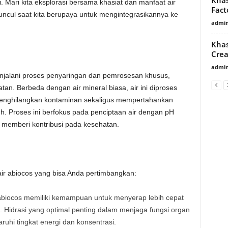
i. Mari kita eksplorasi bersama khasiat dan manfaat air
Fact
ncul saat kita berupaya untuk mengintegrasikannya ke
admin
Khas
Cre
admin
menjalani proses penyaringan dan pemrosesan khusus,
an. Berbeda dengan air mineral biasa, air ini diproses
menghilangkan kontaminan sekaligus mempertahankan
uh. Proses ini berfokus pada penciptaan air dengan pH
 memberi kontribusi pada kesehatan.
ir abiocos yang bisa Anda pertimbangkan:
 abiocos memiliki kemampuan untuk menyerap lebih cepat
a. Hidrasi yang optimal penting dalam menjaga fungsi organ
uhi tingkat energi dan konsentrasi.