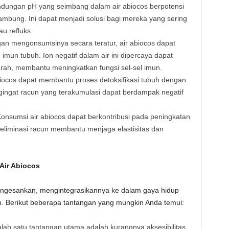
ndungan pH yang seimbang dalam air abiocos berpotensi
bung. Ini dapat menjadi solusi bagi mereka yang sering
u refluks.
an mengonsumsinya secara teratur, air abiocos dapat
imun tubuh. Ion negatif dalam air ini dipercaya dapat
rah, membantu meningkatkan fungsi sel-sel imun.
abiocos dapat membantu proses detoksifikasi tubuh dengan
engingat racun yang terakumulasi dapat berdampak negatif
Konsumsi air abiocos dapat berkontribusi pada peningkatan
n eliminasi racun membantu menjaga elastisitas dan
Air Abiocos
mengesankan, mengintegrasikannya ke dalam gaya hidup
ah. Berikut beberapa tantangan yang mungkin Anda temui:
alah satu tantangan utama adalah kurangnya aksesibilitas