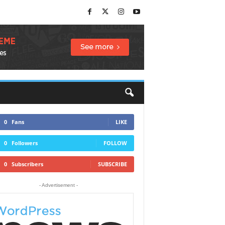
0
Fans
LIKE
0
Followers
FOLLOW
0
Subscribers
SUBSCRIBE
- Advertisement -