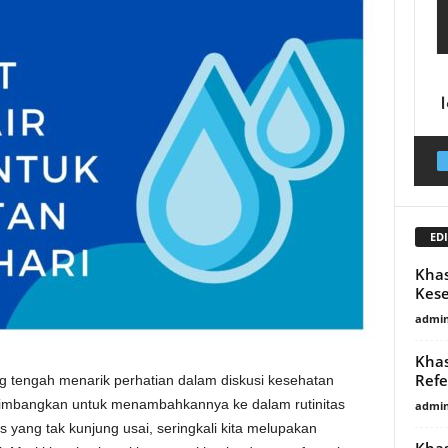
EDI
Khas
Kes
admin
Khas
Refe
ng tengah menarik perhatian dalam diskusi kesehatan
timbangkan untuk menambahkannya ke dalam rutinitas
admin
s yang tak kunjung usai, seringkali kita melupakan
Khas