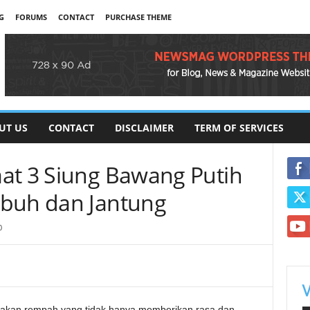
G
FORUMS
CONTACT
PURCHASE THEME
UT US
CONTACT
DISCLAIMER
TERM OF SERVICES
at 3 Siung Bawang Putih
ubuh dan Jantung
0
upakan rempah yang tidak hanya memberikan rasa dan