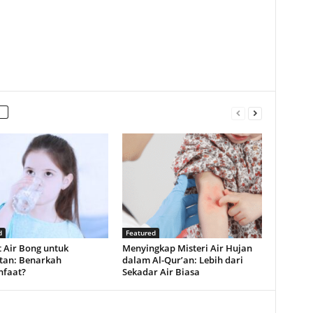
d
Featured
 Air Bong untuk
Menyingkap Misteri Air Hujan
tan: Benarkah
dalam Al-Qur’an: Lebih dari
faat?
Sekadar Air Biasa