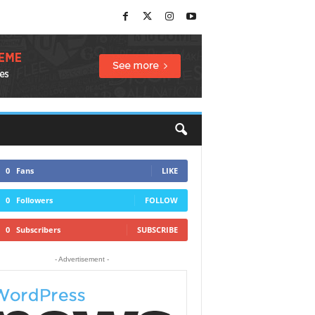
0
Fans
LIKE
0
Followers
FOLLOW
0
Subscribers
SUBSCRIBE
- Advertisement -