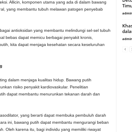
feksi. Allicin, komponen utama yang ada di dalam bawang
Timu
tiviral, yang membantu tubuh melawan patogen penyebab
admin
Khas
sebagai antioksidan yang membantu melindungi sel-sel tubuh
dala
ikal bebas dapat memicu berbagai penyakit kronis,
admin
ih, kita dapat menjaga kesehatan secara keseluruhan
ng
ing dalam menjaga kualitas hidup. Bawang putih
kan risiko penyakit kardiovaskular. Penelitian
tih dapat membantu menurunkan tekanan darah dan
 vasodilator, yang berarti dapat membuka pembuluh darah
cara ini, bawang putih dapat membantu mengurangi beban
h. Oleh karena itu, bagi individu yang memiliki riwayat