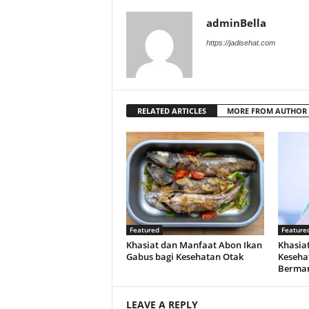
adminBella
https://jadisehat.com
RELATED ARTICLES
MORE FROM AUTHOR
Featured
Feature
Khasiat dan Manfaat Abon Ikan
Khasiat
Gabus bagi Kesehatan Otak
Keseha
Berman
LEAVE A REPLY