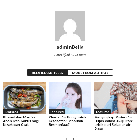
adminBella
https://jadisehat.com
RELATED ARTICLES
MORE FROM AUTHOR
Featured
Featured
Featured
Khasiat dan Manfaat
Khasiat Air Bong untuk
Menyingkap Misteri Air
Abon Ikan Gabus bagi
Kesehatan: Benarkah
Hujan dalam Al-Qur’an:
Kesehatan Otak
Bermanfaat?
Lebih dari Sekadar Air
Biasa