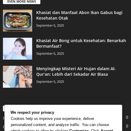
EVEN MORE NEWS
Khasiat dan Manfaat Abon Ikan Gabus bagi
Kesehatan Otak
September 6, 2025
Khasiat Air Bong untuk Kesehatan: Benarkah
Bermanfaat?
September 6, 2025
Menyingkap Misteri Air Hujan dalam Al-
Qur’an: Lebih dari Sekadar Air Biasa
September 6, 2025
POPULAR CATEGORY
We respect your privacy
0
Internet
Cookies help us improve your experience, deliver
personalized content, and analyze traffic. You can choose
0
Gadgets
which cookies to allow by clicking
Customize
. Click
Accept