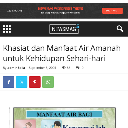
Khasiat dan Manfaat Air Amanah
untuk Kehidupan Sehari-hari
By
adminBella
-
September 5, 2025
56
0