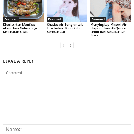
Featured
Featured
Featured
Khasiat dan Manfaat
Khasiat Air Bong untuk
Menyingkap Misteri Air
Abon Ikan Gabus bagi
Kesehatan: Benarkah
Hujan dalam Al-Qur’an:
Kesehatan Otak
Bermanfaat?
Lebih dari Sekadar Air
Biasa
LEAVE A REPLY