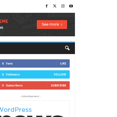
0
Fans
LIKE
0
Followers
FOLLOW
0
Subscribers
SUBSCRIBE
- Advertisement -