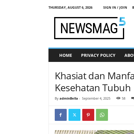
THURSDAY, AUGUST 6, 2026
SIGN IN / JOIN
j
a
d
i
s
e
h
HOME
PRIVACY POLICY
ABO
a
t
.
Khasiat dan Manfa
c
o
Kesehatan Tubuh
m
By
adminBella
-
September 4, 2025
58