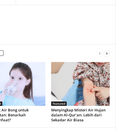
d
Featured
 Air Bong untuk
Menyingkap Misteri Air Hujan
tan: Benarkah
dalam Al-Qur’an: Lebih dari
faat?
Sekadar Air Biasa