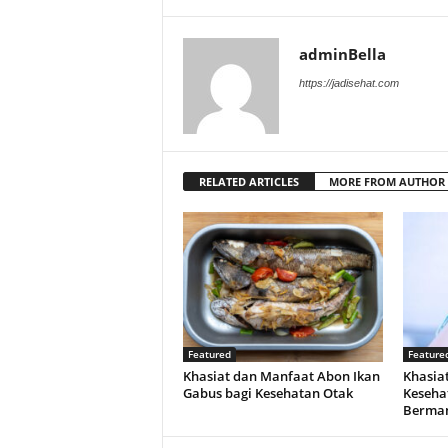
adminBella
https://jadisehat.com
RELATED ARTICLES
MORE FROM AUTHOR
Featured
Feature
Khasiat dan Manfaat Abon Ikan
Khasiat
Gabus bagi Kesehatan Otak
Keseha
Berman