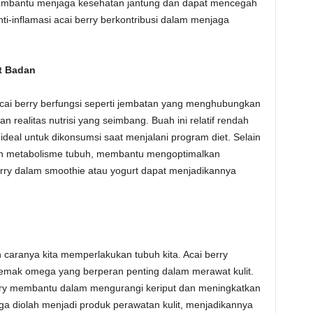
membantu menjaga kesehatan jantung dan dapat mencegah
anti-inflamasi acai berry berkontribusi dalam menjaga
t Badan
cai berry berfungsi seperti jembatan yang menghubungkan
n realitas nutrisi yang seimbang. Buah ini relatif rendah
ideal untuk dikonsumsi saat menjalani program diet. Selain
tkan metabolisme tubuh, membantu mengoptimalkan
ry dalam smoothie atau yogurt dapat menjadikannya
n caranya kita memperlakukan tubuh kita. Acai berry
lemak omega yang berperan penting dalam merawat kulit.
erry membantu dalam mengurangi keriput dan meningkatkan
y juga diolah menjadi produk perawatan kulit, menjadikannya