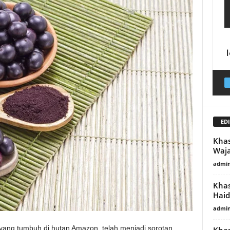
EDI
Khas
Waja
admin
Khas
Haid
admin
 yang tumbuh di hutan Amazon, telah menjadi sorotan
Khas