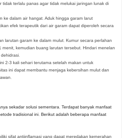
r tidak terlalu panas agar tidak melukai jaringan lunak di
 ke dalam air hangat. Aduk hingga garam larut
kan efek terapeutik dari air garam dapat diperoleh secara
ian larutan garam ke dalam mulut. Kumur secara perlahan
 menit, kemudian buang larutan tersebut. Hindari menelan
dehidrasi.
ni 2-3 kali sehari terutama setelah makan untuk
nitas ini dapat membantu menjaga kebersihan mulut dan
iawan.
ya sekadar solusi sementara. Terdapat banyak manfaat
metode tradisional ini. Berikut adalah beberapa manfaat
liki sifat antiinflamasi yang dapat meredakan kemerahan