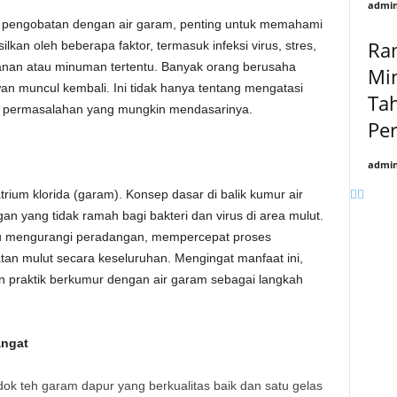
admin
pengobatan dengan air garam, penting untuk memahami
Ra
lkan oleh beberapa faktor, termasuk infeksi virus, stres,
akanan atau minuman tertentu. Banyak orang berusaha
Mi
 muncul kembali. Ini tidak hanya tentang mengatasi
Ta
ar permasalahan yang mungkin mendasarinya.
Pe
admin
atrium klorida (garam). Konsep dasar di balik kumur air
n yang tidak ramah bagi bakteri dan virus di area mulut.
tu mengurangi peradangan, mempercepat proses
n mulut secara keseluruhan. Mengingat manfaat ini,
 praktik berkumur dengan air garam sebagai langkah
angat
dok teh garam dapur yang berkualitas baik dan satu gelas