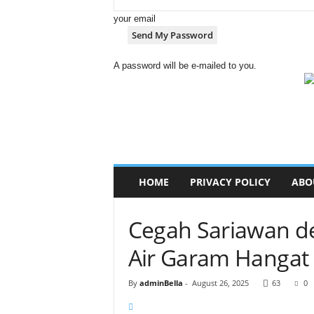
your email
A password will be e-mailed to you.
j
a
d
i
s
e
h
HOME
PRIVACY POLICY
ABO
a
t
.
Cegah Sariawan d
c
o
Air Garam Hangat 
m
By
adminBella
-
August 26, 2025
63
0