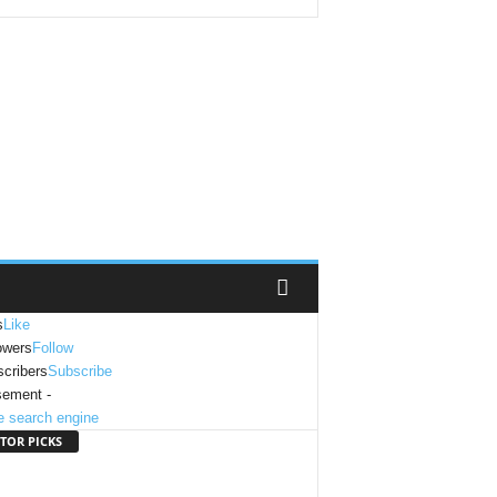
s
Like
owers
Follow
cribers
Subscribe
sement -
TOR PICKS