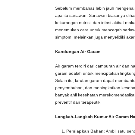
Sebelum membahas lebih jauh mengenai 
apa itu sariawan. Sariawan biasanya dihasi
kekurangan nutrisi, dan iritasi akibat m
menemukan cara untuk mencegah sariawan
simptom, melainkan juga menyelidiki ak
Kandungan Air Garam
Air garam terdiri dari campuran air dan n
garam adalah untuk menciptakan lingkunga
Selain itu, larutan garam dapat memban
penyembuhan, dan meningkatkan kesehata
banyak ahli kesehatan merekomendasikan
preventif dan terapeutik.
Langkah-Langkah Kumur Air Garam H
Persiapkan Bahan
: Ambil satu sen