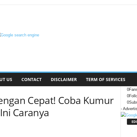
UT US
CONTACT
DISCLAIMER
TERM OF SERVICES
0
Fan
engan Cepat! Coba Kumur
0
Foll
0
Subs
Ini Caranya
- Adverti
EDI