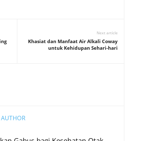
Next article
ing
Khasiat dan Manfaat Air Alkali Coway
untuk Kehidupan Sehari-hari
 AUTHOR
Ikan Gabus bagi Kesehatan Otak