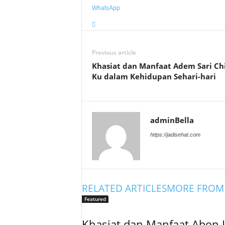
WhatsApp
Previous article
Khasiat dan Manfaat Adem Sari Ch
Ku dalam Kehidupan Sehari-hari
adminBella
https://jadisehat.com
RELATED ARTICLES
MORE FROM
Featured
Khasiat dan Manfaat Abon 