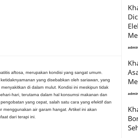
Kha
Di
Ele
Me
admin
Kha
As
matitis aftosa, merupakan kondisi yang sangat umum.
Me
i ketidaknyamanan yang disebabkan oleh sariawan, yang
 menyakitkan di dalam mulut. Kondisi ini meskipun tidak
admin
sehari-hari, terutama dalam hal konsumsi makanan dan
engobatan yang cepat, salah satu cara yang efektif dan
Kha
 menggunakan air garam hangat. Artikel ini akan
Bo
t dari terapi ini.
Seh