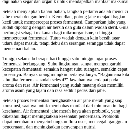
digunakan segar dan organik untuk mendapatkan manfaat maksimal.
Setelah menyiapkan bahan-bahan, langkah pertama adalah mencuci
jahe merah dengan bersih. Kemudian, potong jahe menjadi bagian
kecil untuk mempercepat proses fermentasi. Campurkan jahe yang
sudah dipotong dengan air bersih dan gula dalam wadah steril. Gula
berfungsi sebagai makanan bagi mikroorganisme, sehingga
mempercepat fermentasi. Tutup wadah dengan kain bersih agar
udara dapat masuk, tetapi debu dan serangan serangga tidak dapat
mencemari bahan.
Tunggu selama beberapa hari hingga satu minggu agar proses
fermentasi berlangsung. Suhu lingkungan sangat mempengaruhi
kecepatan fermentasi; semakin hangat suhu ruangan, semakin cepat
prosesnya. Banyak orang mungkin bertanya-tanya, “Bagaimana kita
tahu jika fermentasi sudah selesai?” Jawabannya terdapat pada
aroma dan rasa. Air fermentasi yang sudah matang akan memiliki
aroma asam yang tajam dan rasa sedikit pedas dari jahe.
Setelah proses fermentasi menghasilkan air jahe merah yang siap
konsumsi, saatnya untuk membahas manfaat dari minuman ini bagi
kesehatan. Air fermentasi jahe merah kaya akan probiotik, yang
diketahui dapat meningkatkan kesehatan pencernaan. Probiotik
dapat membantu menyeimbangkan flora usus, mencegah gangguan
pencernaan, dan meningkatkan penyerapan nutrisi.