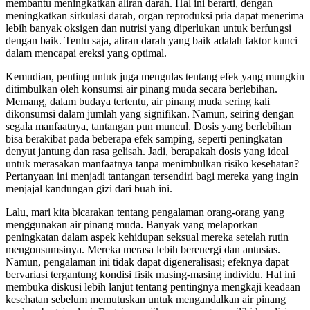
membantu meningkatkan aliran darah. Hal ini berarti, dengan
meningkatkan sirkulasi darah, organ reproduksi pria dapat menerima
lebih banyak oksigen dan nutrisi yang diperlukan untuk berfungsi
dengan baik. Tentu saja, aliran darah yang baik adalah faktor kunci
dalam mencapai ereksi yang optimal.
Kemudian, penting untuk juga mengulas tentang efek yang mungkin
ditimbulkan oleh konsumsi air pinang muda secara berlebihan.
Memang, dalam budaya tertentu, air pinang muda sering kali
dikonsumsi dalam jumlah yang signifikan. Namun, seiring dengan
segala manfaatnya, tantangan pun muncul. Dosis yang berlebihan
bisa berakibat pada beberapa efek samping, seperti peningkatan
denyut jantung dan rasa gelisah. Jadi, berapakah dosis yang ideal
untuk merasakan manfaatnya tanpa menimbulkan risiko kesehatan?
Pertanyaan ini menjadi tantangan tersendiri bagi mereka yang ingin
menjajal kandungan gizi dari buah ini.
Lalu, mari kita bicarakan tentang pengalaman orang-orang yang
menggunakan air pinang muda. Banyak yang melaporkan
peningkatan dalam aspek kehidupan seksual mereka setelah rutin
mengonsumsinya. Mereka merasa lebih berenergi dan antusias.
Namun, pengalaman ini tidak dapat digeneralisasi; efeknya dapat
bervariasi tergantung kondisi fisik masing-masing individu. Hal ini
membuka diskusi lebih lanjut tentang pentingnya mengkaji keadaan
kesehatan sebelum memutuskan untuk mengandalkan air pinang