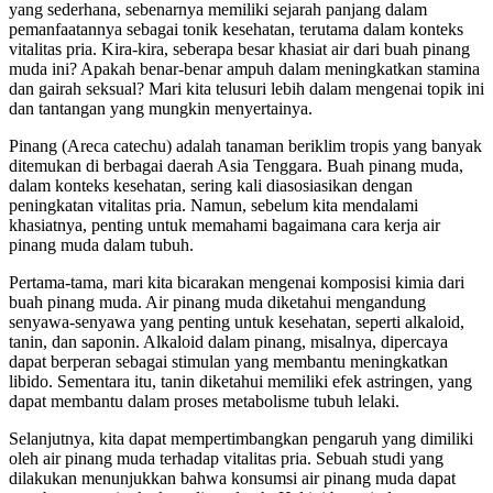
yang sederhana, sebenarnya memiliki sejarah panjang dalam
pemanfaatannya sebagai tonik kesehatan, terutama dalam konteks
vitalitas pria. Kira-kira, seberapa besar khasiat air dari buah pinang
muda ini? Apakah benar-benar ampuh dalam meningkatkan stamina
dan gairah seksual? Mari kita telusuri lebih dalam mengenai topik ini
dan tantangan yang mungkin menyertainya.
Pinang (Areca catechu) adalah tanaman beriklim tropis yang banyak
ditemukan di berbagai daerah Asia Tenggara. Buah pinang muda,
dalam konteks kesehatan, sering kali diasosiasikan dengan
peningkatan vitalitas pria. Namun, sebelum kita mendalami
khasiatnya, penting untuk memahami bagaimana cara kerja air
pinang muda dalam tubuh.
Pertama-tama, mari kita bicarakan mengenai komposisi kimia dari
buah pinang muda. Air pinang muda diketahui mengandung
senyawa-senyawa yang penting untuk kesehatan, seperti alkaloid,
tanin, dan saponin. Alkaloid dalam pinang, misalnya, dipercaya
dapat berperan sebagai stimulan yang membantu meningkatkan
libido. Sementara itu, tanin diketahui memiliki efek astringen, yang
dapat membantu dalam proses metabolisme tubuh lelaki.
Selanjutnya, kita dapat mempertimbangkan pengaruh yang dimiliki
oleh air pinang muda terhadap vitalitas pria. Sebuah studi yang
dilakukan menunjukkan bahwa konsumsi air pinang muda dapat