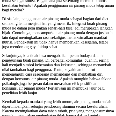
muda sebagai solusi. Bagaimana jika seseorang memiliki kondisi
kesehatan tertentu? Apakah penggunaan air pinang muda tetap aman
bagi mereka?
Di sisi lain, penggunaan air pinang muda sebagai bagian dari diet
seimbang tentu menjadi hal yang menarik. Integrasi buah pinang
muda ke dalam pola makan sehari-hari bisa jadi merupakan langkah
bijak. Contohnya, mencampurkan air pinang muda dengan jus buah
lain dapat meningkatkan rasa sekaligus memaksimalkan manfaat
nutrisi. Pendekatan ini tidak hanya memberikan kesegaran, tetapi
juga mendorong gaya hidup sehat.
Selanjutnya, kita tidak bisa mengabaikan peran budaya dalam
penggunaan buah pinang. Di berbagai komunitas, buah ini sering
kali menjadi simbol keberanian dan kekuatan, sehingga menambah
nilai tambahan bagi pengguna. Tentu, keyakinan ini turut
memengaruhi cara seseorang memandang dan melibatkan diri
dengan konsumsi air pinang muda. Apakah mungkin bahwa faktor
psikologis juga berperan dalam merasakan efek positif dari
konsumsi air pinang muda? Pertanyaan ini membuka jalur bagi
penelitian lebih lanjut.
Kembali kepada manfaat yang lebih umum, air pinang muda sudah
dipertimbangkan sebagai pendorong stamina secara keseluruhan.
Karena meningkatkan daya tahan tubuh, pria yang mengonsumsinya
mungkin merasakan peningkatan tidak hanya dalam konteks