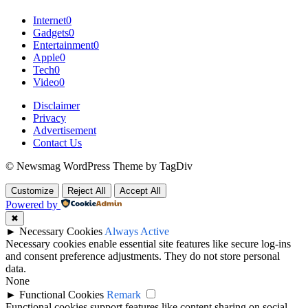
Internet
0
Gadgets
0
Entertainment
0
Apple
0
Tech
0
Video
0
Disclaimer
Privacy
Advertisement
Contact Us
© Newsmag WordPress Theme by TagDiv
Customize
Reject All
Accept All
Powered by
✖
►
Necessary Cookies
Always Active
Necessary cookies enable essential site features like secure log-ins
and consent preference adjustments. They do not store personal
data.
None
►
Functional Cookies
Remark
Functional cookies support features like content sharing on social