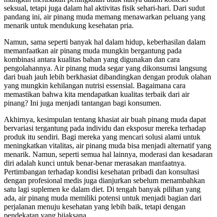
seksual, tetapi juga dalam hal aktivitas fisik sehari-hari. Dari sudut
pandang ini, air pinang muda memang menawarkan peluang yang
menarik untuk mendukung kesehatan pria.
Namun, sama seperti banyak hal dalam hidup, keberhasilan dalam
memanfaatkan air pinang muda mungkin bergantung pada
kombinasi antara kualitas bahan yang digunakan dan cara
pengolahannya. Air pinang muda segar yang dikonsumsi langsung
dari buah jauh lebih berkhasiat dibandingkan dengan produk olahan
yang mungkin kehilangan nutrisi essensial. Bagaimana cara
memastikan bahwa kita mendapatkan kualitas terbaik dari air
pinang? Ini juga menjadi tantangan bagi konsumen.
Akhirnya, kesimpulan tentang khasiat air buah pinang muda dapat
bervariasi tergantung pada individu dan eksposur mereka terhadap
produk itu sendiri. Bagi mereka yang mencari solusi alami untuk
meningkatkan vitalitas, air pinang muda bisa menjadi alternatif yang
menarik. Namun, seperti semua hal lainnya, moderasi dan kesadaran
diri adalah kunci untuk benar-benar merasakan manfaatnya.
Pertimbangan terhadap kondisi kesehatan pribadi dan konsultasi
dengan profesional medis juga dianjurkan sebelum menambahkan
satu lagi suplemen ke dalam diet. Di tengah banyak pilihan yang
ada, air pinang muda memiliki potensi untuk menjadi bagian dari
perjalanan menuju kesehatan yang lebih baik, tetapi dengan
pendekatan yang bijaksana.