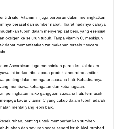
nti di situ. Vitamin ini juga berperan dalam meningkatkan
nya berasal dari sumber nabati. Ibarat hadirnya cahaya
mudahkan tubuh dalam menyerap zat besi, yang esensial
n oksigen ke seluruh tubuh. Tanpa vitamin C, meskipun
idak dapat memanfaatkan zat makanan tersebut secara
mia.
cidum Ascorbicum juga memainkan peran krusial dalam
yawa ini berkontribusi pada produksi neurotransmitter
awa penting dalam mengatur suasana hati. Kehadirannya
ri yang membawa kehangatan dan kebahagiaan.
n peningkatan risiko gangguan suasana hati, termasuk
 menjaga kadar vitamin C yang cukup dalam tubuh adalah
hatan mental yang lebih baik.
keseluruhan, penting untuk memperhatikan sumber-
-buahan dan sayuran segar seperti jeruk, kiwi, stroberi,