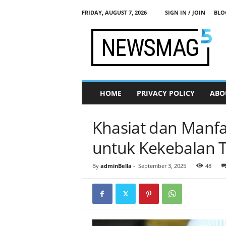
FRIDAY, AUGUST 7, 2026
SIGN IN / JOIN
BLO
j
a
d
i
s
e
h
HOME
PRIVACY POLICY
ABO
a
t
.
Khasiat dan Manf
c
o
untuk Kekebalan 
m
By
adminBella
-
September 3, 2025
48