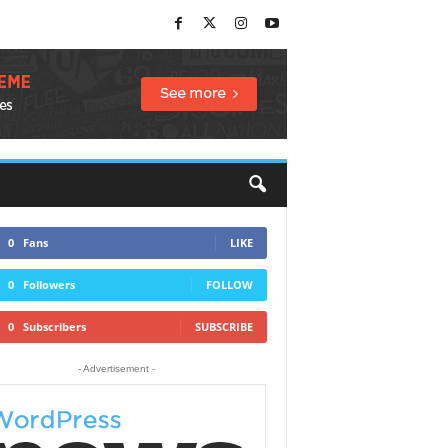
0
Fans
LIKE
0
Followers
FOLLOW
0
Subscribers
SUBSCRIBE
- Advertisement -