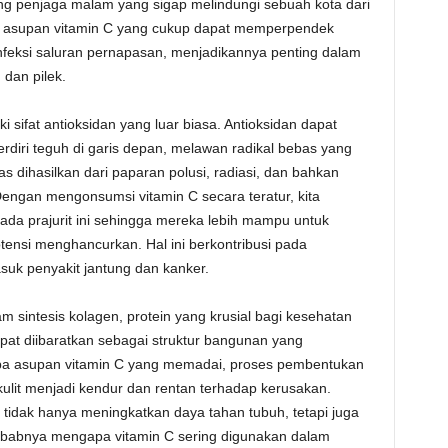
g penjaga malam yang sigap melindungi sebuah kota dari
 asupan vitamin C yang cukup dapat memperpendek
infeksi saluran pernapasan, menjadikannya penting dalam
dan pilek.
i sifat antioksidan yang luar biasa. Antioksidan dapat
erdiri teguh di garis depan, melawan radikal bebas yang
s dihasilkan dari paparan polusi, radiasi, dan bahkan
engan mengonsumsi vitamin C secara teratur, kita
a prajurit ini sehingga mereka lebih mampu untuk
ensi menghancurkan. Hal ini berkontribusi pada
asuk penyakit jantung dan kanker.
am sintesis kolagen, protein yang krusial bagi kesehatan
dapat diibaratkan sebagai struktur bangunan yang
npa asupan vitamin C yang memadai, proses pembentukan
lit menjadi kendur dan rentan terhadap kerusakan.
a tidak hanya meningkatkan daya tahan tubuh, tetapi juga
sebabnya mengapa vitamin C sering digunakan dalam