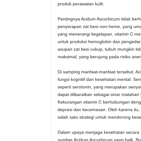
produk perawatan kulit.
Pentingnya Acidum Ascorbicum tidak berhe
penyerapan zat besi non-heme, yang umum
yang menerangi kegelapan, vitamin C me
untuk produksi hemoglobin dan pengedara
asupan zat besi cukup, tubuh mungkin t
maksimal, yang berujung pada risiko ane
Di samping manfaat-manfaat tersebut, A
fungsi kognitif dan kesehatan mental. Sen
seperti serotonin, yang merupakan seny
dapat diibaratkan sebagai sinar mataha
Kekurangan vitamin C berhubungan denga
depresi dan kecemasan. Oleh karena itu,
salah satu strategi untuk mendorong kese
Dalam upaya menjaga kesehatan secara 
sumber Acidum Ascorbicum yang baik. Buah