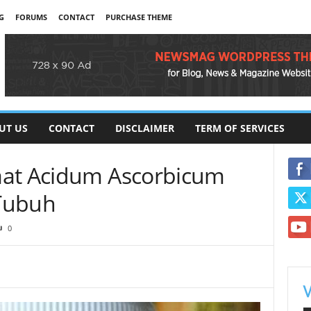
G
FORUMS
CONTACT
PURCHASE THEME
UT US
CONTACT
DISCLAIMER
TERM OF SERVICES
aat Acidum Ascorbicum
Tubuh
0