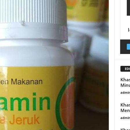
EDI
Khas
Minu
admin
Khas
Men
admin
Khas