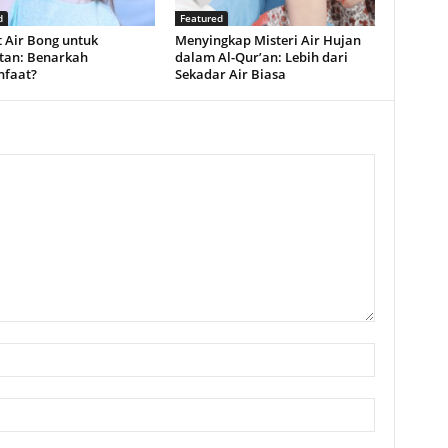
d
Featured
 Air Bong untuk
Menyingkap Misteri Air Hujan
tan: Benarkah
dalam Al-Qur’an: Lebih dari
faat?
Sekadar Air Biasa