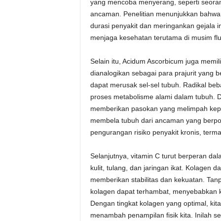
yang mencoba menyerang, seperti seoran
ancaman. Penelitian menunjukkan bahwa
durasi penyakit dan meringankan gejala 
menjaga kesehatan terutama di musim flu 
Selain itu, Acidum Ascorbicum juga memilik
dianalogikan sebagai para prajurit yang b
dapat merusak sel-sel tubuh. Radikal beba
proses metabolisme alami dalam tubuh. D
memberikan pasokan yang melimpah kepad
membela tubuh dari ancaman yang berpot
pengurangan risiko penyakit kronis, term
Selanjutnya, vitamin C turut berperan dal
kulit, tulang, dan jaringan ikat. Kolagen 
memberikan stabilitas dan kekuatan. Ta
kolagen dapat terhambat, menyebabkan ku
Dengan tingkat kolagen yang optimal, kit
menambah penampilan fisik kita. Inilah 