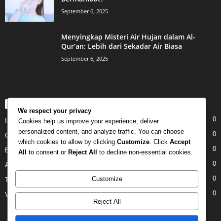
September 6, 2025
Menyingkap Misteri Air Hujan dalam Al-
Qur’an: Lebih dari Sekadar Air Biasa
September 6, 2025
POPULAR CATEGORY
We respect your privacy
0
Internet
Cookies help us improve your experience, deliver
personalized content, and analyze traffic. You can choose
0
Gadgets
which cookies to allow by clicking
Customize
. Click
Accept
0
Entertainment
All
to consent or
Reject All
to decline non-essential cookies.
0
Apple
0
Customize
Tech
0
Video
Reject All