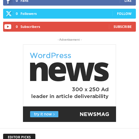
0
Fans
LIKE
0
Followers
FOLLOW
0
Subscribers
SUBSCRIBE
- Advertisement -
EDITOR PICKS