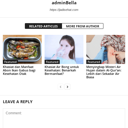
adminBella
https://jadisehat.com
RELATED ARTICLES
MORE FROM AUTHOR
Featured
Featured
Featured
Khasiat dan Manfaat
Khasiat Air Bong untuk
Menyingkap Misteri Air
Abon Ikan Gabus bagi
Kesehatan: Benarkah
Hujan dalam Al-Qur’an:
Kesehatan Otak
Bermanfaat?
Lebih dari Sekadar Air
Biasa
LEAVE A REPLY