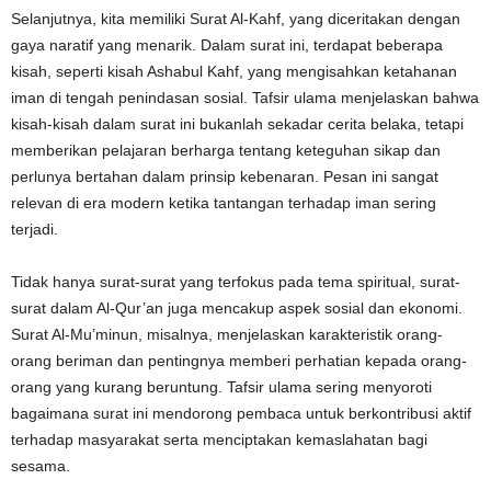
Selanjutnya, kita memiliki Surat Al-Kahf, yang diceritakan dengan
gaya naratif yang menarik. Dalam surat ini, terdapat beberapa
kisah, seperti kisah Ashabul Kahf, yang mengisahkan ketahanan
iman di tengah penindasan sosial. Tafsir ulama menjelaskan bahwa
kisah-kisah dalam surat ini bukanlah sekadar cerita belaka, tetapi
memberikan pelajaran berharga tentang keteguhan sikap dan
perlunya bertahan dalam prinsip kebenaran. Pesan ini sangat
relevan di era modern ketika tantangan terhadap iman sering
terjadi.
Tidak hanya surat-surat yang terfokus pada tema spiritual, surat-
surat dalam Al-Qur’an juga mencakup aspek sosial dan ekonomi.
Surat Al-Mu’minun, misalnya, menjelaskan karakteristik orang-
orang beriman dan pentingnya memberi perhatian kepada orang-
orang yang kurang beruntung. Tafsir ulama sering menyoroti
bagaimana surat ini mendorong pembaca untuk berkontribusi aktif
terhadap masyarakat serta menciptakan kemaslahatan bagi
sesama.