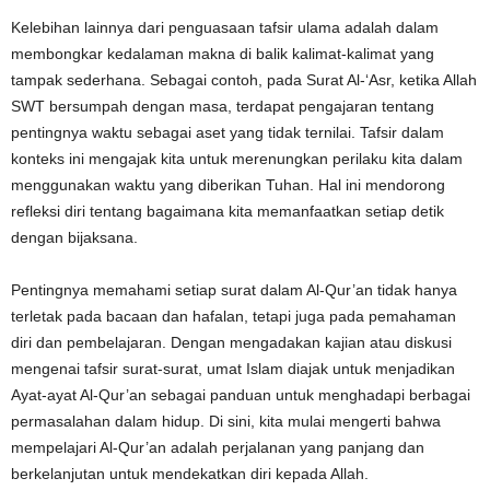
Kelebihan lainnya dari penguasaan tafsir ulama adalah dalam
membongkar kedalaman makna di balik kalimat-kalimat yang
tampak sederhana. Sebagai contoh, pada Surat Al-‘Asr, ketika Allah
SWT bersumpah dengan masa, terdapat pengajaran tentang
pentingnya waktu sebagai aset yang tidak ternilai. Tafsir dalam
konteks ini mengajak kita untuk merenungkan perilaku kita dalam
menggunakan waktu yang diberikan Tuhan. Hal ini mendorong
refleksi diri tentang bagaimana kita memanfaatkan setiap detik
dengan bijaksana.
Pentingnya memahami setiap surat dalam Al-Qur’an tidak hanya
terletak pada bacaan dan hafalan, tetapi juga pada pemahaman
diri dan pembelajaran. Dengan mengadakan kajian atau diskusi
mengenai tafsir surat-surat, umat Islam diajak untuk menjadikan
Ayat-ayat Al-Qur’an sebagai panduan untuk menghadapi berbagai
permasalahan dalam hidup. Di sini, kita mulai mengerti bahwa
mempelajari Al-Qur’an adalah perjalanan yang panjang dan
berkelanjutan untuk mendekatkan diri kepada Allah.