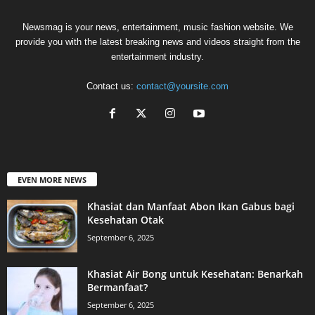
Newsmag is your news, entertainment, music fashion website. We
provide you with the latest breaking news and videos straight from the
entertainment industry.
Contact us:
contact@yoursite.com
EVEN MORE NEWS
Khasiat dan Manfaat Abon Ikan Gabus bagi
Kesehatan Otak
September 6, 2025
Khasiat Air Bong untuk Kesehatan: Benarkah
Bermanfaat?
September 6, 2025