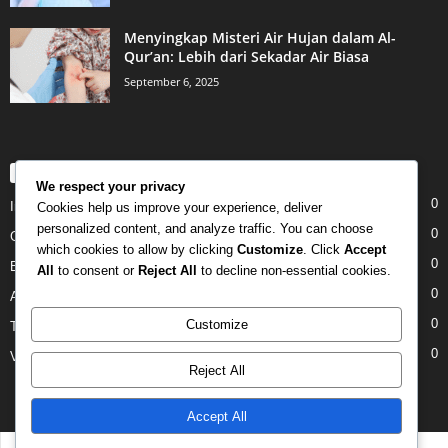
Menyingkap Misteri Air Hujan dalam Al-
Qur’an: Lebih dari Sekadar Air Biasa
September 6, 2025
POPULAR CATEGORY
We respect your privacy
0
Internet
Cookies help us improve your experience, deliver
personalized content, and analyze traffic. You can choose
0
Gadgets
which cookies to allow by clicking
Customize
. Click
Accept
0
Entertainment
All
to consent or
Reject All
to decline non-essential cookies.
0
Apple
0
Customize
Tech
0
Video
Reject All
Accept All