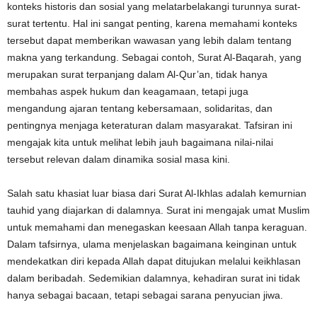
konteks historis dan sosial yang melatarbelakangi turunnya surat-
surat tertentu. Hal ini sangat penting, karena memahami konteks
tersebut dapat memberikan wawasan yang lebih dalam tentang
makna yang terkandung. Sebagai contoh, Surat Al-Baqarah, yang
merupakan surat terpanjang dalam Al-Qur’an, tidak hanya
membahas aspek hukum dan keagamaan, tetapi juga
mengandung ajaran tentang kebersamaan, solidaritas, dan
pentingnya menjaga keteraturan dalam masyarakat. Tafsiran ini
mengajak kita untuk melihat lebih jauh bagaimana nilai-nilai
tersebut relevan dalam dinamika sosial masa kini.
Salah satu khasiat luar biasa dari Surat Al-Ikhlas adalah kemurnian
tauhid yang diajarkan di dalamnya. Surat ini mengajak umat Muslim
untuk memahami dan menegaskan keesaan Allah tanpa keraguan.
Dalam tafsirnya, ulama menjelaskan bagaimana keinginan untuk
mendekatkan diri kepada Allah dapat ditujukan melalui keikhlasan
dalam beribadah. Sedemikian dalamnya, kehadiran surat ini tidak
hanya sebagai bacaan, tetapi sebagai sarana penyucian jiwa.