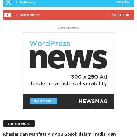
0
Followers
FOLLOW
0
Subscribers
SUBSCRIBE
- Advertisement -
EDITOR PICKS
Khasiat dan Manfaat Air Abu Gosok dalam Tradisi dan