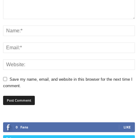
Save my name, email, and website in this browser for the next time I
comment.
0
Fans
LIKE