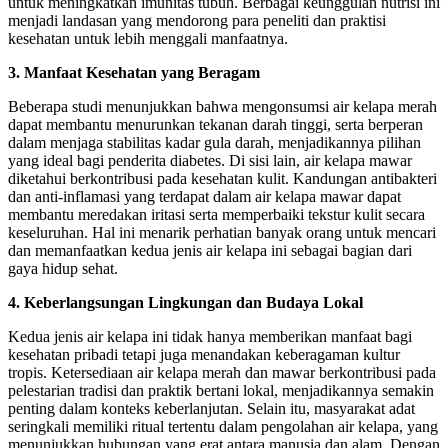
untuk meningkatkan imunitas tubuh. Berbagai keunggulan nutrisi ini
menjadi landasan yang mendorong para peneliti dan praktisi
kesehatan untuk lebih menggali manfaatnya.
3. Manfaat Kesehatan yang Beragam
Beberapa studi menunjukkan bahwa mengonsumsi air kelapa merah
dapat membantu menurunkan tekanan darah tinggi, serta berperan
dalam menjaga stabilitas kadar gula darah, menjadikannya pilihan
yang ideal bagi penderita diabetes. Di sisi lain, air kelapa mawar
diketahui berkontribusi pada kesehatan kulit. Kandungan antibakteri
dan anti-inflamasi yang terdapat dalam air kelapa mawar dapat
membantu meredakan iritasi serta memperbaiki tekstur kulit secara
keseluruhan. Hal ini menarik perhatian banyak orang untuk mencari
dan memanfaatkan kedua jenis air kelapa ini sebagai bagian dari
gaya hidup sehat.
4. Keberlangsungan Lingkungan dan Budaya Lokal
Kedua jenis air kelapa ini tidak hanya memberikan manfaat bagi
kesehatan pribadi tetapi juga menandakan keberagaman kultur
tropis. Ketersediaan air kelapa merah dan mawar berkontribusi pada
pelestarian tradisi dan praktik bertani lokal, menjadikannya semakin
penting dalam konteks keberlanjutan. Selain itu, masyarakat adat
seringkali memiliki ritual tertentu dalam pengolahan air kelapa, yang
menunjukkan hubungan yang erat antara manusia dan alam. Dengan