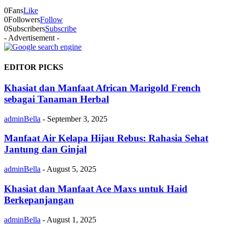
0
Fans
Like
0
Followers
Follow
0
Subscribers
Subscribe
- Advertisement -
EDITOR PICKS
Khasiat dan Manfaat African Marigold French
sebagai Tanaman Herbal
adminBella
-
September 3, 2025
Manfaat Air Kelapa Hijau Rebus: Rahasia Sehat
Jantung dan Ginjal
adminBella
-
August 5, 2025
Khasiat dan Manfaat Ace Maxs untuk Haid
Berkepanjangan
adminBella
-
August 1, 2025