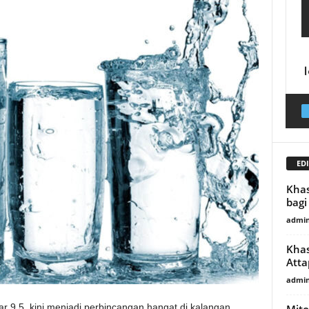
EDI
Khas
bagi
admin
Khas
Atta
admin
tar 9.5, kini menjadi perbincangan hangat di kalangan
Mito