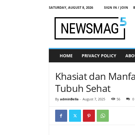
SATURDAY, AUGUST 8, 2026
SIGN IN / JOIN
j
a
d
i
s
e
h
HOME
PRIVACY POLICY
ABO
a
t
.
Khasiat dan Manfaa
c
o
Tubuh Sehat
m
By
adminBella
-
August 7, 2025
56
0