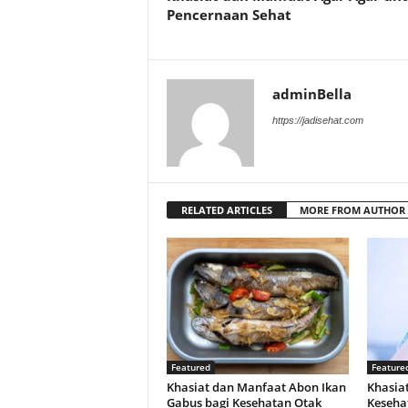
Pencernaan Sehat
adminBella
https://jadisehat.com
RELATED ARTICLES
MORE FROM AUTHOR
Featured
Feature
Khasiat dan Manfaat Abon Ikan
Khasiat
Gabus bagi Kesehatan Otak
Keseha