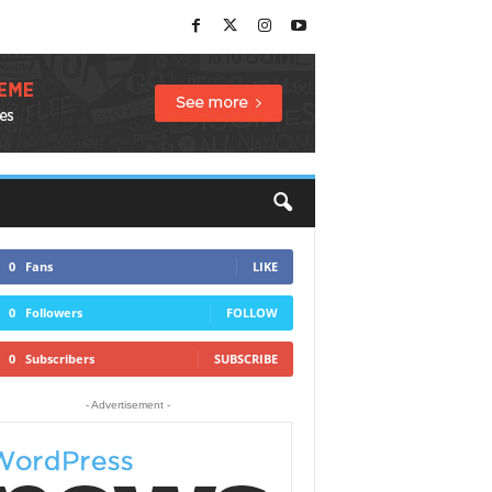
0
Fans
LIKE
0
Followers
FOLLOW
0
Subscribers
SUBSCRIBE
- Advertisement -