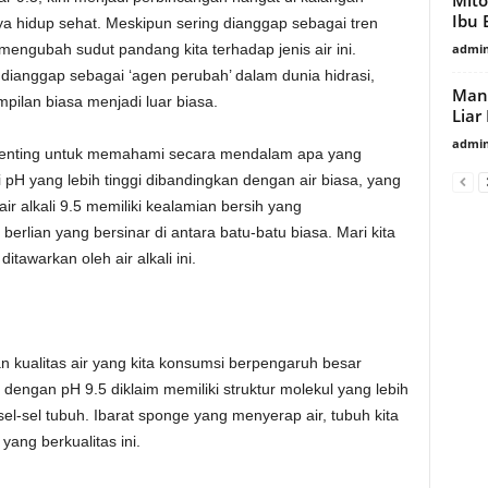
Ibu 
 hidup sehat. Meskipun sering dianggap sebagai tren
admin
mengubah sudut pandang kita terhadap jenis air ini.
a dianggap sebagai ‘agen perubah’ dalam dunia hidrasi,
Manf
ilan biasa menjadi luar biasa.
Liar
admin
i, penting untuk memahami secara mendalam apa yang
ki pH yang lebih tinggi dibandingkan dengan air biasa, yang
ir alkali 9.5 memiliki kealamian bersih yang
berlian yang bersinar di antara batu-batu biasa. Mari kita
awarkan oleh air alkali ini.
an kualitas air yang kita konsumsi berpengaruh besar
li dengan pH 9.5 diklaim memiliki struktur molekul yang lebih
sel-sel tubuh. Ibarat sponge yang menyerap air, tubuh kita
yang berkualitas ini.