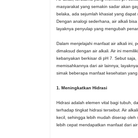
masyarakat yang semakin sadar akan gaya
belaka, ada sejumlah khasiat yang dapat 
Dengan analogi sederhana, air alkali bis
layaknya penyulap yang mengubah penamp
Dalam menjelajahi manfaat air alkali in
dimaksud dengan air alkali. Air ini memili
kebanyakan berkisar di pH 7. Sebut saja, a
memisahkannya dari air lainnya; layaknya 
simak beberapa manfaat kesehatan yang dit
1. Meningkatkan Hidrasi
Hidrasi adalah elemen vital bagi tubuh, d
terhadap tingkat hidrasi tersebut. Air alka
kecil, sehingga lebih mudah diserap oleh 
lebih cepat mendapatkan manfaat dari air 