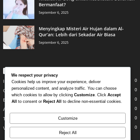
Bermanfaat?
September 6, 2025
Menyingkap Misteri Air Hujan dalam Al-
Qur’an: Lebih dari Sekadar Air Biasa
September 6, 2025
POPULAR CATEGORY
We respect your privacy
0
Internet
Cookies help us improve your experience, deliver
personalized content, and analyze traffic. You can choose
0
Gadgets
which cookies to allow by clicking
Customize
. Click
Accept
0
Entertainment
All
to consent or
Reject All
to decline non-essential cookies.
0
Apple
0
Customize
Tech
0
Video
Reject All