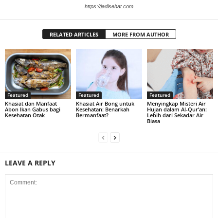
https://jadisehat.com
RELATED ARTICLES
MORE FROM AUTHOR
Featured
Featured
Featured
Khasiat dan Manfaat
Khasiat Air Bong untuk
Menyingkap Misteri Air
Abon Ikan Gabus bagi
Kesehatan: Benarkah
Hujan dalam Al-Qur’an:
Kesehatan Otak
Bermanfaat?
Lebih dari Sekadar Air
Biasa
LEAVE A REPLY