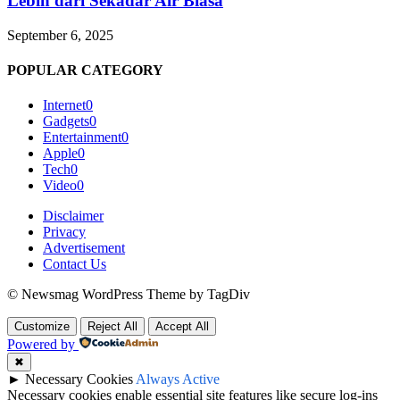
Lebih dari Sekadar Air Biasa
September 6, 2025
POPULAR CATEGORY
Internet
0
Gadgets
0
Entertainment
0
Apple
0
Tech
0
Video
0
Disclaimer
Privacy
Advertisement
Contact Us
© Newsmag WordPress Theme by TagDiv
Customize
Reject All
Accept All
Powered by
✖
►
Necessary Cookies
Always Active
Necessary cookies enable essential site features like secure log-ins