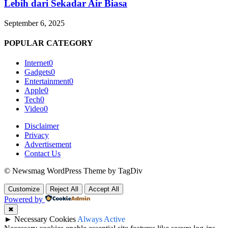
Lebih dari Sekadar Air Biasa
September 6, 2025
POPULAR CATEGORY
Internet
0
Gadgets
0
Entertainment
0
Apple
0
Tech
0
Video
0
Disclaimer
Privacy
Advertisement
Contact Us
© Newsmag WordPress Theme by TagDiv
Customize
Reject All
Accept All
Powered by
✖
►
Necessary Cookies
Always Active