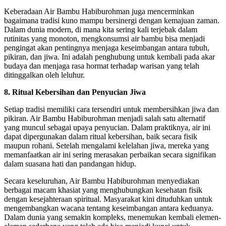
Keberadaan Air Bambu Habiburohman juga mencerminkan
bagaimana tradisi kuno mampu bersinergi dengan kemajuan zaman.
Dalam dunia modern, di mana kita sering kali terjebak dalam
rutinitas yang monoton, mengkonsumsi air bambu bisa menjadi
pengingat akan pentingnya menjaga keseimbangan antara tubuh,
pikiran, dan jiwa. Ini adalah penghubung untuk kembali pada akar
budaya dan menjaga rasa hormat terhadap warisan yang telah
ditinggalkan oleh leluhur.
8. Ritual Kebersihan dan Penyucian Jiwa
Setiap tradisi memiliki cara tersendiri untuk membersihkan jiwa dan
pikiran. Air Bambu Habiburohman menjadi salah satu alternatif
yang muncul sebagai upaya penyucian. Dalam praktiknya, air ini
dapat dipergunakan dalam ritual kebersihan, baik secara fisik
maupun rohani. Setelah mengalami kelelahan jiwa, mereka yang
memanfaatkan air ini sering merasakan perbaikan secara signifikan
dalam suasana hati dan pandangan hidup.
Secara keseluruhan, Air Bambu Habiburohman menyediakan
berbagai macam khasiat yang menghubungkan kesehatan fisik
dengan kesejahteraan spiritual. Masyarakat kini dituduhkan untuk
mengembangkan wacana tentang keseimbangan antara keduanya.
Dalam dunia yang semakin kompleks, menemukan kembali elemen-