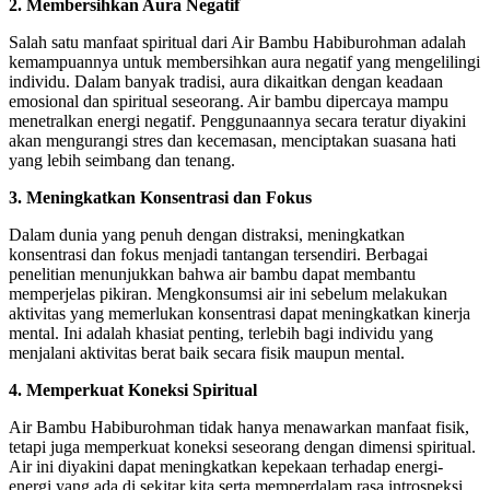
2. Membersihkan Aura Negatif
Salah satu manfaat spiritual dari Air Bambu Habiburohman adalah
kemampuannya untuk membersihkan aura negatif yang mengelilingi
individu. Dalam banyak tradisi, aura dikaitkan dengan keadaan
emosional dan spiritual seseorang. Air bambu dipercaya mampu
menetralkan energi negatif. Penggunaannya secara teratur diyakini
akan mengurangi stres dan kecemasan, menciptakan suasana hati
yang lebih seimbang dan tenang.
3. Meningkatkan Konsentrasi dan Fokus
Dalam dunia yang penuh dengan distraksi, meningkatkan
konsentrasi dan fokus menjadi tantangan tersendiri. Berbagai
penelitian menunjukkan bahwa air bambu dapat membantu
memperjelas pikiran. Mengkonsumsi air ini sebelum melakukan
aktivitas yang memerlukan konsentrasi dapat meningkatkan kinerja
mental. Ini adalah khasiat penting, terlebih bagi individu yang
menjalani aktivitas berat baik secara fisik maupun mental.
4. Memperkuat Koneksi Spiritual
Air Bambu Habiburohman tidak hanya menawarkan manfaat fisik,
tetapi juga memperkuat koneksi seseorang dengan dimensi spiritual.
Air ini diyakini dapat meningkatkan kepekaan terhadap energi-
energi yang ada di sekitar kita serta memperdalam rasa introspeksi.