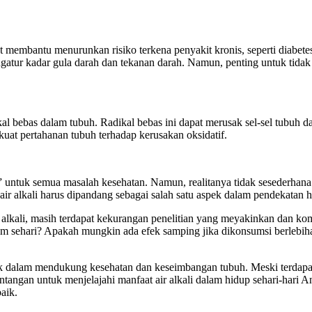
t membantu menurunkan risiko terkena penyakit kronis, seperti diabetes 
atur kadar gula darah dan tekanan darah. Namun, penting untuk tidak
l bebas dalam tubuh. Radikal bebas ini dapat merusak sel-sel tubuh dan
kuat pertahanan tubuh terhadap kerusakan oksidatif.
untuk semua masalah kesehatan. Namun, realitanya tidak sesederhana i
 air alkali harus dipandang sebagai salah satu aspek dalam pendekatan 
ir alkali, masih terdapat kekurangan penelitian yang meyakinkan dan 
am sehari? Apakah mungkin ada efek samping jika dikonsumsi berlebiha
k dalam mendukung kesehatan dan keseimbangan tubuh. Meski terdapat 
angan untuk menjelajahi manfaat air alkali dalam hidup sehari-hari 
aik.