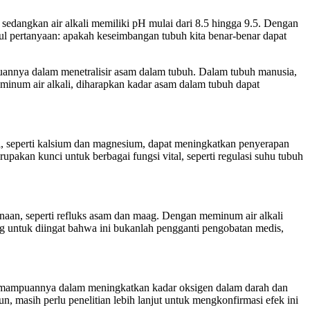
7, sedangkan air alkali memiliki pH mulai dari 8.5 hingga 9.5. Dengan
mbul pertanyaan: apakah keseimbangan tubuh kita benar-benar dapat
uannya dalam menetralisir asam dalam tubuh. Dalam tubuh manusia,
inum air alkali, diharapkan kadar asam dalam tubuh dapat
li, seperti kalsium dan magnesium, dapat meningkatkan penyerapan
pakan kunci untuk berbagai fungsi vital, seperti regulasi suhu tubuh
aan, seperti refluks asam dan maag. Dengan meminum air alkali
ng untuk diingat bahwa ini bukanlah pengganti pengobatan medis,
h kemampuannya dalam meningkatkan kadar oksigen dalam darah dan
n, masih perlu penelitian lebih lanjut untuk mengkonfirmasi efek ini