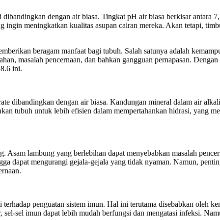
gi dibandingkan dengan air biasa. Tingkat pH air biasa berkisar antara 
 yang ingin meningkatkan kualitas asupan cairan mereka. Akan tetapi, ti
memberikan beragam manfaat bagi tubuh. Salah satunya adalah kemamp
ahan, masalah pencernaan, dan bahkan gangguan pernapasan. Dengan m
8.6 ini.
ate dibandingkan dengan air biasa. Kandungan mineral dalam air alka
kan tubuh untuk lebih efisien dalam mempertahankan hidrasi, yang meru
ng. Asam lambung yang berlebihan dapat menyebabkan masalah pencern
ingga dapat mengurangi gejala-gejala yang tidak nyaman. Namun, penti
ernaan.
usi terhadap penguatan sistem imun. Hal ini terutama disebabkan ole
, sel-sel imun dapat lebih mudah berfungsi dan mengatasi infeksi. Namu