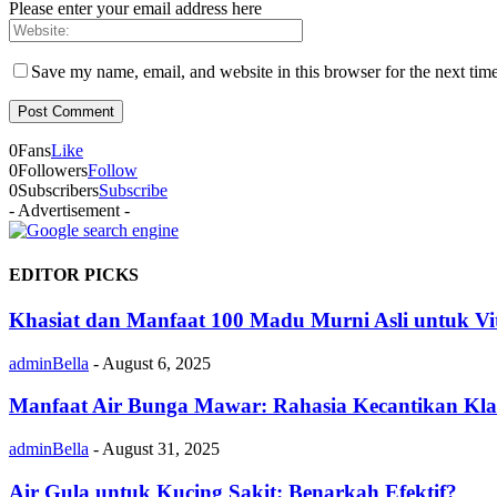
Please enter your email address here
Save my name, email, and website in this browser for the next tim
0
Fans
Like
0
Followers
Follow
0
Subscribers
Subscribe
- Advertisement -
EDITOR PICKS
Khasiat dan Manfaat 100 Madu Murni Asli untuk Vit
adminBella
-
August 6, 2025
Manfaat Air Bunga Mawar: Rahasia Kecantikan Kla
adminBella
-
August 31, 2025
Air Gula untuk Kucing Sakit: Benarkah Efektif?