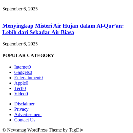
September 6, 2025
Menyingkap Misteri Air Hujan dalam Al-Qur’an:
Lebih dari Sekadar Air Biasa
September 6, 2025
POPULAR CATEGORY
Internet
0
Gadgets
0
Entertainment
0
Apple
0
Tech
0
Video
0
Disclaimer
Privacy
Advertisement
Contact Us
© Newsmag WordPress Theme by TagDiv