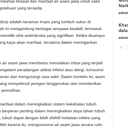
 membahas khasiat dan manfaat air asam jawa untuk sakit
Nark
getahuan yang tersedia.
admin
ica) adalah tanaman tropis yang tumbuh subur di
Khas
ah ini mengandung berbagai senyawa bioaktif, termasuk
dala
memiliki sifat antimikroba yang signifikan. Ketika dicampur
admin
ang kaya akan manfaat, terutama dalam meringankan
 air asam jawa membantu meredakan iritasi yang terjadi
ngalami peradangan akibat infeksi atau alergi, konsumsi
nan dan mengurangi rasa sakit. Dalam konteks ini, asam
yang menyelimuti jaringan tenggorokan dan memberikan
 pemulihan.
i manfaat dalam meningkatkan sistem kekebalan tubuh.
a berperan penting dalam meningkatkan daya tahan tubuh.
 tubuh dapat dengan lebih efektif melawan infeksi yang
leh karena itu, mengonsumsi air asam jawa secara rutin