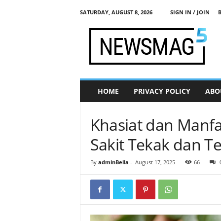
SATURDAY, AUGUST 8, 2026
SIGN IN / JOIN
j
a
d
i
s
e
h
HOME
PRIVACY POLICY
ABO
a
t
.
Khasiat dan Manfa
c
o
Sakit Tekak dan 
m
By
adminBella
-
August 17, 2025
66