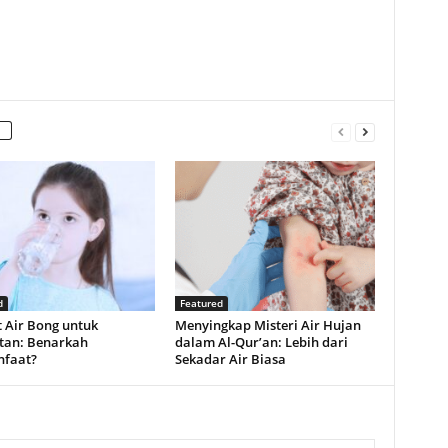
d
Featured
 Air Bong untuk
Menyingkap Misteri Air Hujan
tan: Benarkah
dalam Al-Qur’an: Lebih dari
faat?
Sekadar Air Biasa