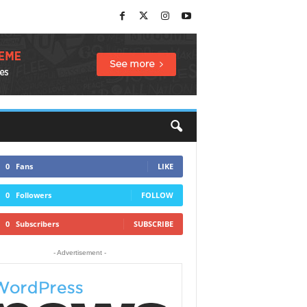
0
Fans
LIKE
0
Followers
FOLLOW
0
Subscribers
SUBSCRIBE
- Advertisement -