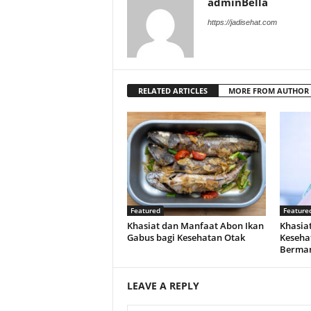
adminBella
https://jadisehat.com
RELATED ARTICLES
MORE FROM AUTHOR
Featured
Feature
Khasiat dan Manfaat Abon Ikan
Khasiat
Gabus bagi Kesehatan Otak
Keseha
Berman
LEAVE A REPLY