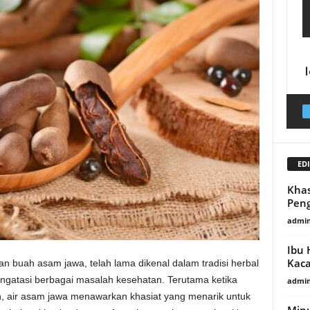
EDI
Khas
Peng
admin
Ibu 
Kaca
an buah asam jawa, telah lama dikenal dalam tradisi herbal
engatasi berbagai masalah kesehatan. Terutama ketika
admin
 air asam jawa menawarkan khasiat yang menarik untuk
Minu