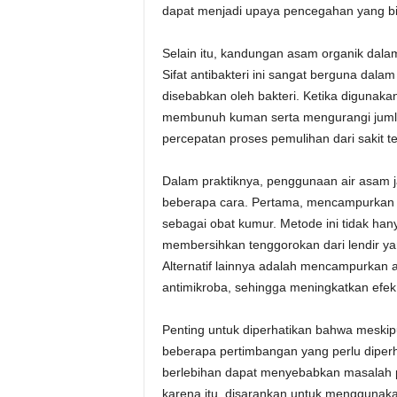
dapat menjadi upaya pencegahan yang bi
Selain itu, kandungan asam organik dalam
Sifat antibakteri ini sangat berguna dalam
disebabkan oleh bakteri. Ketika digunak
membunuh kuman serta mengurangi jumlah 
percepatan proses pemulihan dari sakit t
Dalam praktiknya, penggunaan air asam j
beberapa cara. Pertama, mencampurkan 
sebagai obat kumur. Metode ini tidak ha
membersihkan tenggorokan dari lendir y
Alternatif lainnya adalah mencampurkan a
antimikroba, sehingga meningkatkan efe
Penting untuk diperhatikan bahwa mesk
beberapa pertimbangan yang perlu diper
berlebihan dapat menyebabkan masalah pa
karena itu, disarankan untuk menggunaka