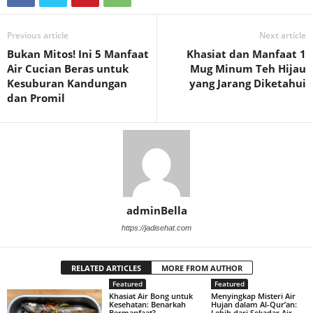
Previous article
Next article
Bukan Mitos! Ini 5 Manfaat
Khasiat dan Manfaat 1
Air Cucian Beras untuk
Mug Minum Teh Hijau
Kesuburan Kandungan
yang Jarang Diketahui
dan Promil
adminBella
https://jadisehat.com
RELATED ARTICLES
MORE FROM AUTHOR
Featured
Featured
Khasiat Air Bong untuk
Menyingkap Misteri Air
Kesehatan: Benarkah
Hujan dalam Al-Qur’an:
Bermanfaat?
Lebih dari Sekadar Air