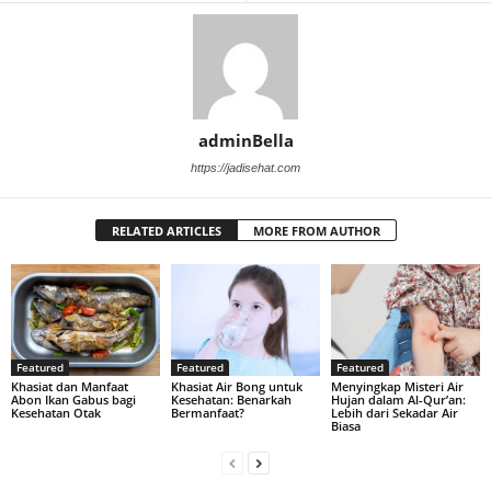
adminBella
https://jadisehat.com
RELATED ARTICLES
MORE FROM AUTHOR
Featured
Featured
Featured
Khasiat dan Manfaat
Khasiat Air Bong untuk
Menyingkap Misteri Air
Abon Ikan Gabus bagi
Kesehatan: Benarkah
Hujan dalam Al-Qur’an:
Kesehatan Otak
Bermanfaat?
Lebih dari Sekadar Air
Biasa