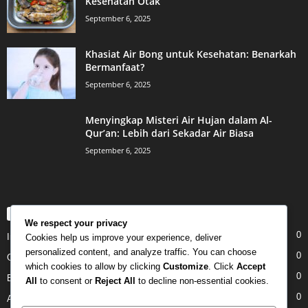
Kesehatan Otak
September 6, 2025
Khasiat Air Bong untuk Kesehatan: Benarkah
Bermanfaat?
September 6, 2025
Menyingkap Misteri Air Hujan dalam Al-
Qur’an: Lebih dari Sekadar Air Biasa
September 6, 2025
POPULAR CATEGORY
We respect your privacy
0
Internet
Cookies help us improve your experience, deliver
personalized content, and analyze traffic. You can choose
0
Gadgets
which cookies to allow by clicking
Customize
. Click
Accept
0
Entertainment
All
to consent or
Reject All
to decline non-essential cookies.
0
Apple