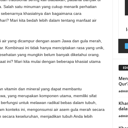
sa. Salah satu minuman yang cukup menarik perhatian
 sebenarnya khasiatnya dan bagaimana cara
ri? Mari kita bedah lebih dalam tentang manfaat air
asi air yang dicampur dengan asam Jawa dan gula merah,
. Kombinasi ini tidak hanya menciptakan rasa yang unik,
esehatan yang mungkin belum banyak diketahui orang.
at ini? Mari kita mulai dengan beberapa khasiat utama
EDI
Meny
Qur’
n vitamin dan mineral yang dapat membantu
admin
wa, yang merupakan komponen utama, memiliki sifat
Khas
n berfungsi untuk melawan radikal bebas dalam tubuh,
dala
lam konteks ini, mengonsumsi air asem gula merah secara
admin
 secara keseluruhan, menjadikan tubuh Anda lebih
Khas