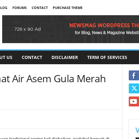
BLOG
FORUMS
CONTACT
PURCHASE THEME
UT US
CONTACT
DISCLAIMER
TERM OF SERVICES
at Air Asem Gula Merah
 tradisional sering kali diabaikan, padahal banyak di