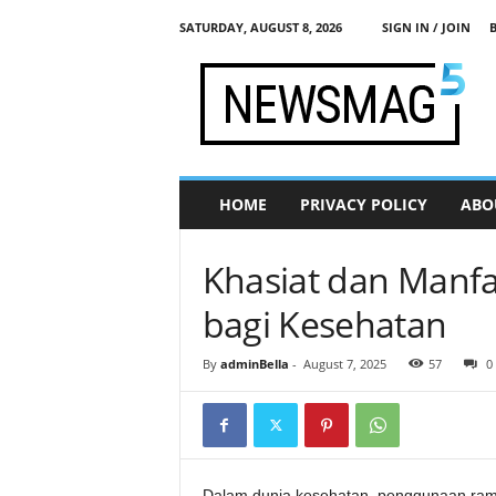
SATURDAY, AUGUST 8, 2026
SIGN IN / JOIN
j
a
d
i
s
e
h
HOME
PRIVACY POLICY
ABO
a
t
.
Khasiat dan Manfa
c
o
bagi Kesehatan
m
By
adminBella
-
August 7, 2025
57
0
Dalam dunia kesehatan, penggunaan ramuan