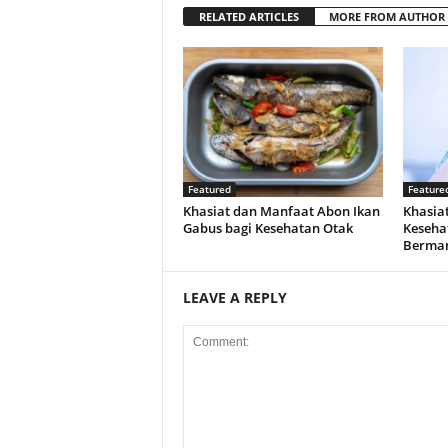
RELATED ARTICLES
MORE FROM AUTHOR
Featured
Feature
Khasiat dan Manfaat Abon Ikan
Khasiat
Gabus bagi Kesehatan Otak
Keseha
Berman
LEAVE A REPLY