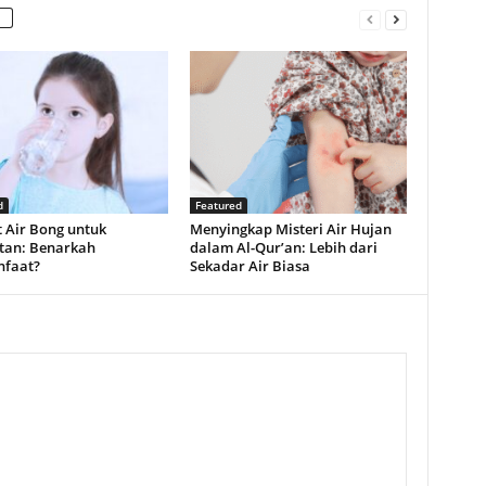
d
Featured
 Air Bong untuk
Menyingkap Misteri Air Hujan
tan: Benarkah
dalam Al-Qur’an: Lebih dari
faat?
Sekadar Air Biasa