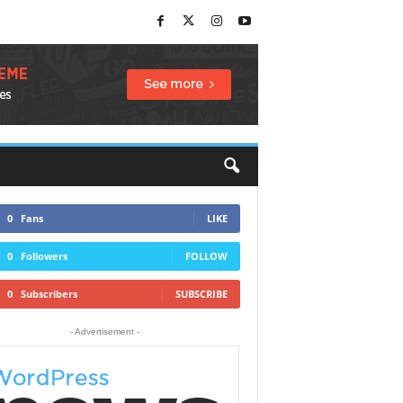
0
Fans
LIKE
0
Followers
FOLLOW
0
Subscribers
SUBSCRIBE
- Advertisement -