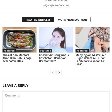
https://jadisehat.com
RELATED ARTICLES
MORE FROM AUTHOR
Featured
Featured
Featured
Khasiat dan Manfaat
Khasiat Air Bong untuk
Menyingkap Misteri Air
Abon Ikan Gabus bagi
Kesehatan: Benarkah
Hujan dalam Al-Qur’an:
Kesehatan Otak
Bermanfaat?
Lebih dari Sekadar Air
Biasa
LEAVE A REPLY