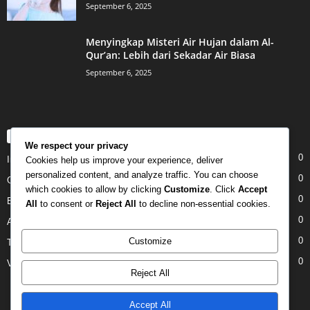
September 6, 2025
Menyingkap Misteri Air Hujan dalam Al-
Qur’an: Lebih dari Sekadar Air Biasa
September 6, 2025
POPULAR CATEGORY
We respect your privacy
0
Internet
Cookies help us improve your experience, deliver
personalized content, and analyze traffic. You can choose
0
Gadgets
which cookies to allow by clicking
Customize
. Click
Accept
0
Entertainment
All
to consent or
Reject All
to decline non-essential cookies.
0
Apple
0
Customize
Tech
0
Video
Reject All
Accept All