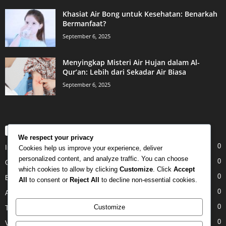
Khasiat Air Bong untuk Kesehatan: Benarkah
Bermanfaat?
September 6, 2025
Menyingkap Misteri Air Hujan dalam Al-
Qur’an: Lebih dari Sekadar Air Biasa
September 6, 2025
POPULAR CATEGORY
We respect your privacy
0
Internet
Cookies help us improve your experience, deliver
personalized content, and analyze traffic. You can choose
0
Gadgets
which cookies to allow by clicking
Customize
. Click
Accept
0
Entertainment
All
to consent or
Reject All
to decline non-essential cookies.
0
Apple
0
Customize
Tech
0
Video