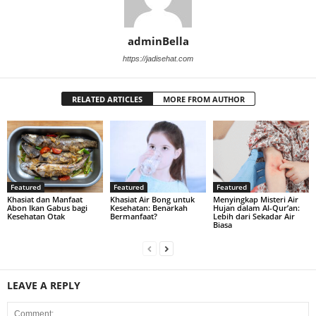
adminBella
https://jadisehat.com
RELATED ARTICLES
MORE FROM AUTHOR
Featured
Featured
Featured
Khasiat dan Manfaat
Khasiat Air Bong untuk
Menyingkap Misteri Air
Abon Ikan Gabus bagi
Kesehatan: Benarkah
Hujan dalam Al-Qur’an:
Kesehatan Otak
Bermanfaat?
Lebih dari Sekadar Air
Biasa
LEAVE A REPLY