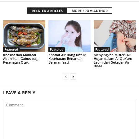
RELATED ARTICLES
MORE FROM AUTHOR
Featured
Featured
Featured
Khasiat dan Manfaat
Khasiat Air Bong untuk
Menyingkap Misteri Air
Abon Ikan Gabus bagi
Kesehatan: Benarkah
Hujan dalam Al-Qur’an:
Kesehatan Otak
Bermanfaat?
Lebih dari Sekadar Air
Biasa
LEAVE A REPLY