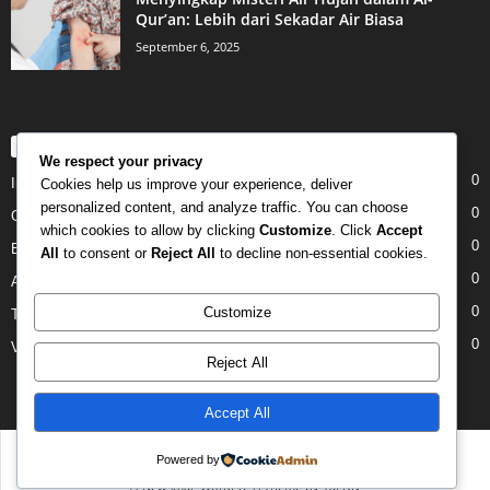
Qur’an: Lebih dari Sekadar Air Biasa
September 6, 2025
POPULAR CATEGORY
We respect your privacy
0
Internet
Cookies help us improve your experience, deliver
personalized content, and analyze traffic. You can choose
0
Gadgets
which cookies to allow by clicking
Customize
. Click
Accept
0
Entertainment
All
to consent or
Reject All
to decline non-essential cookies.
0
Apple
0
Customize
Tech
0
Video
Reject All
Accept All
Disclaimer
Privacy
Advertisement
Contact Us
Powered by
© Newsmag WordPress Theme by TagDiv