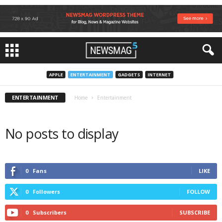
APPLE
ENTERTAINMENT
GADGETS
INTERNET
ENTERTAINMENT
Home
Entertainment
No posts to display
0
Fans
LIKE
0
Followers
FOLLOW
0
Subscribers
SUBSCRIBE